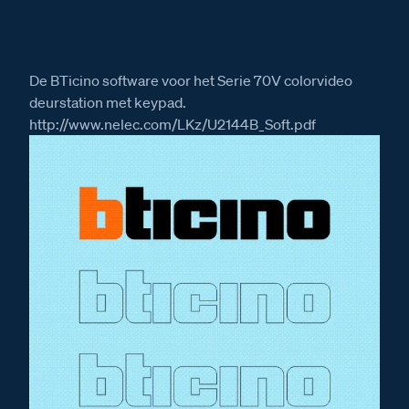
De BTicino software voor het Serie 70V colorvideo
deurstation met keypad.
http://www.nelec.com/LKz/U2144B_Soft.pdf