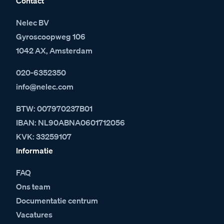
Contact
Nelec BV
Gyroscoopweg 106
1042 AX, Amsterdam
020-6352350
info@nelec.com
BTW: 007970237B01
IBAN: NL90ABNA0601712056
KVK: 33259107
Informatie
FAQ
Ons team
Documentatie centrum
Vacatures