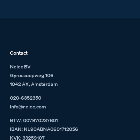
Contact
Nelec BV
Gyroscoopweg 106
1042 AX, Amsterdam
020-6352350
info@nelec.com
BTW: 007970237B01
IBAN: NL90ABNA0601712056
KVK: 33259107