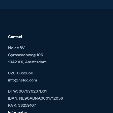
Contact
Nelec BV
Gyroscoopweg 106
1042 AX, Amsterdam
020-6352350
info@nelec.com
BTW: 007970237B01
IBAN: NL90ABNA0601712056
KVK: 33259107
Informatie