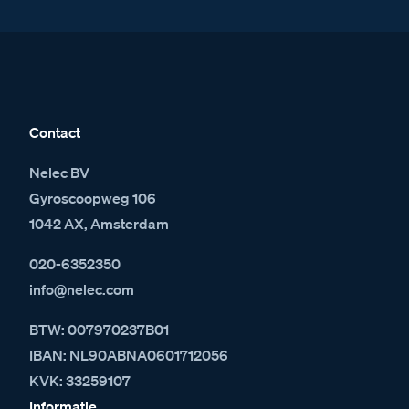
Contact
Nelec BV
Gyroscoopweg 106
1042 AX, Amsterdam
020-6352350
info@nelec.com
BTW: 007970237B01
IBAN: NL90ABNA0601712056
KVK: 33259107
Informatie