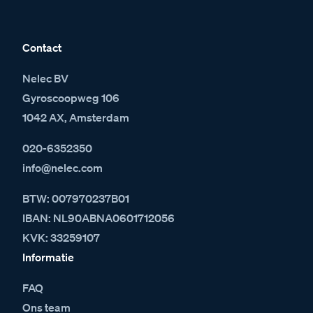
Contact
Nelec BV
Gyroscoopweg 106
1042 AX, Amsterdam
020-6352350
info@nelec.com
BTW: 007970237B01
IBAN: NL90ABNA0601712056
KVK: 33259107
Informatie
FAQ
Ons team