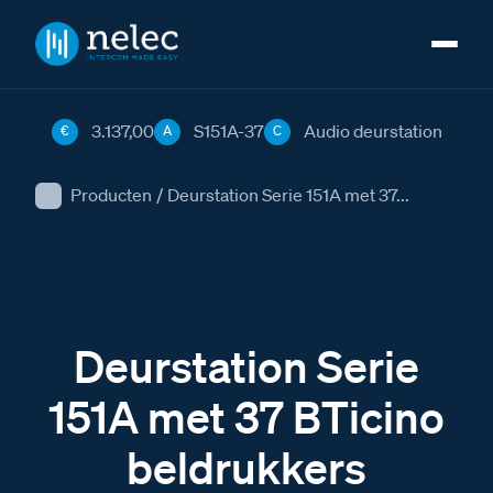
3.137,00
S151A-37
Audio deurstation
€
A
C
Producten
/
Deurstation Serie 151A met 37...
Deurstation Serie
151A met 37 BTicino
beldrukkers