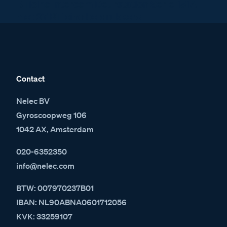
BTicino intercom Deurstation Serie 151A
met 37 BTicino beldrukkers
Contact
Nelec BV
Gyroscoopweg 106
1042 AX, Amsterdam
020-6352350
info@nelec.com
BTW: 007970237B01
IBAN: NL90ABNA0601712056
KVK: 33259107