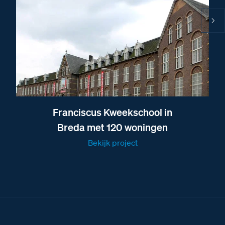
Fabrieksschema drukkermodule Serie 131 en Serie
151
Fabrieksschema modules monteren Serie 150 t/m
Serie 160
Brochure over de deurstation modules van BTicino
Brochure over de vaste combinaties van Nelec
Brochure over alle deurstations van BTicino
Franciscus Kweekschool in
Brochure over het Serie 151 deurstation
Breda met 120 woningen
Afmetingen van het Serie 151A deurstation met 37
BTicino beldrukkers
Bekijk project
Afbeelding van het Serie 151A deurstation met 37
BTicino beldrukkers