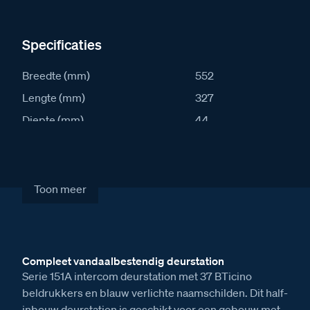
Specificaties
Breedte (mm)
552
Lengte (mm)
327
Diepte (mm)
44
IK waarde
10
IP waarde
54
Stroomafname in rust (mA)
92
Toon meer
Stroomafname actief (mA)
142
Artikelcode
S151A-37
Compleet vandaalbestendig deurstation
Verkoopprijs excl. BTW
€ 3.137,00
Serie 151A intercom deurstation met 37 BTicino
beldrukkers en blauw verlichte naamschilden. Dit half-
inbouw deurstation is geschikt voor een gebouw met