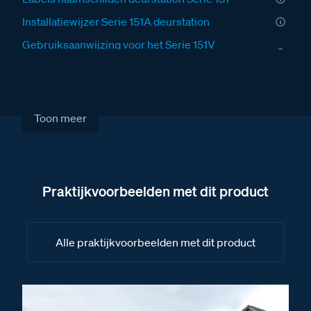
Installatiewijzer Serie 151A deurstation
Gebruiksaanwijzing voor het Serie 151V
deurstation
Fabrieksschema BT-Module audio technical sheet
Fabrieksschema BT-Module 8 drukkers II
Toon meer
Fabrieksschema BT-Module 4 drukkers
Fabrieksschema TiSferaDesign Software
handleiding II
Praktijkvoorbeelden met dit product
Fabrieksschema BT-Module audio
Fabrieksschema TiSferaDesign Software
handleiding
Alle praktijkvoorbeelden met dit product
Fabrieksschema BT-Module new camera met
audio S130-140-150-160
Fabrieksschema BT-Module 8 drukkers