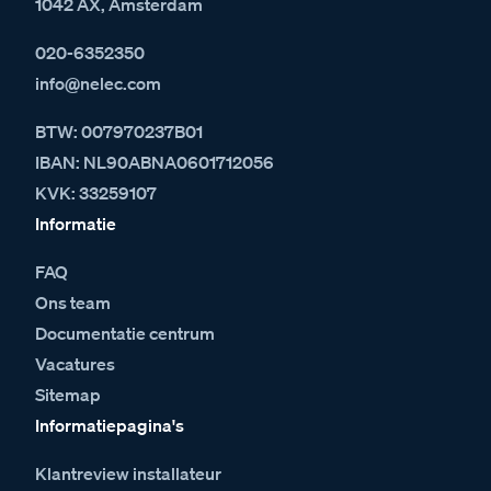
1042 AX, Amsterdam
020-6352350
info@nelec.com
BTW: 007970237B01
IBAN: NL90ABNA0601712056
KVK: 33259107
Informatie
FAQ
Ons team
Documentatie centrum
Vacatures
Sitemap
Informatiepagina's
Klantreview installateur