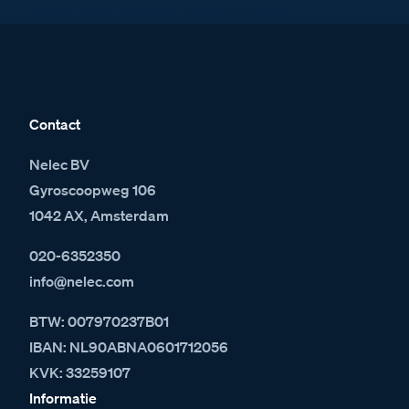
250V voor externe beldrukkers
Contact
Nelec BV
Gyroscoopweg 106
1042 AX, Amsterdam
020-6352350
info@nelec.com
BTW: 007970237B01
IBAN: NL90ABNA0601712056
KVK: 33259107
Informatie