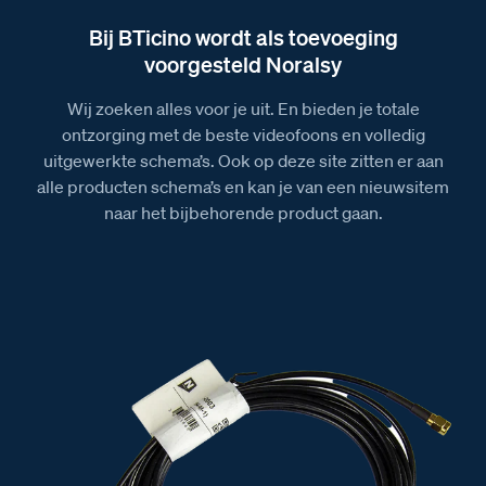
audio S130-140-150-160
Bij BTicino wordt als toevoeging
Brochure over de vaste combinaties van Nelec
voorgesteld Noralsy
Brochure over alle deurstations van BTicino
Wij zoeken alles voor je uit. En bieden je totale
Brochure over het Serie 250 deurstation
ontzorging met de beste videofoons en volledig
uitgewerkte schema’s. Ook op deze site zitten er aan
Afmetingen van het Serie 250V deurstation
alle producten schema’s en kan je van een nieuwsitem
Afbeelding van het SferaLuna deurstation Serie
naar het bijbehorende product gaan.
250V
Afbeelding van het SferaLuna deurstation Serie
250V opbouw