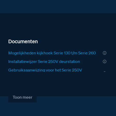
Documenten
Mogelijkheden kijkhoek Serie 130 t/m Serie 260
Installatiewijzer Serie 250V deurstation
Gebruiksaanwijzing voor het Serie 250V
deurstation
Fabrieksschema TiSferaDesign Software
handleiding II
Toon meer
Fabrieksschema TiSferaDesign Software
handleiding
Fabrieksschema BT-Module new camera met