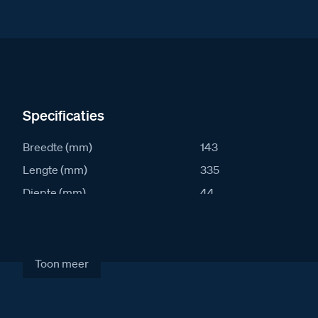
Specificaties
Breedte (mm)
143
Lengte (mm)
335
Diepte (mm)
44
IK waarde
10
IP waarde
54
Stroomafname in rust (mA)
20
Toon meer
Stroomafname actief (mA)
140
Artikelcode
S250V