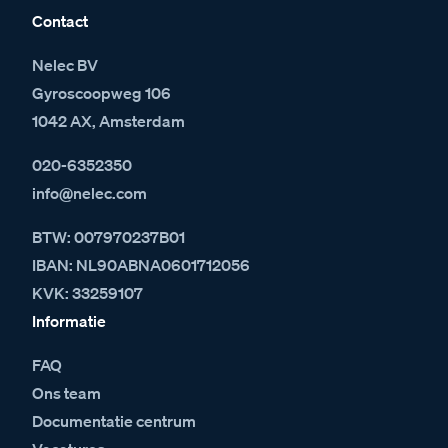
Contact
Nelec BV
Gyroscoopweg 106
1042 AX, Amsterdam
020-6352350
info@nelec.com
BTW: 007970237B01
IBAN: NL90ABNA0601712056
KVK: 33259107
Informatie
FAQ
Ons team
Documentatie centrum