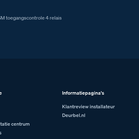
GSM toegangscontrole 4 relais
e
Informatiepagina's
Klantreview installateur
m
Deurbel.nl
atie centrum
s