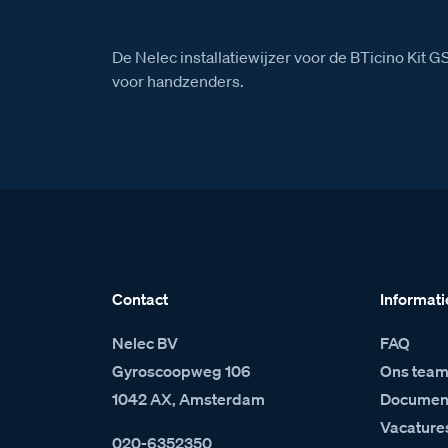
De Nelec installatiewijzer voor de BTicino Kit 
voor handzenders.
Contact
Informati
Nelec BV
FAQ
Gyroscoopweg 106
Ons tea
1042 AX, Amsterdam
Document
Vacature
020-6352350