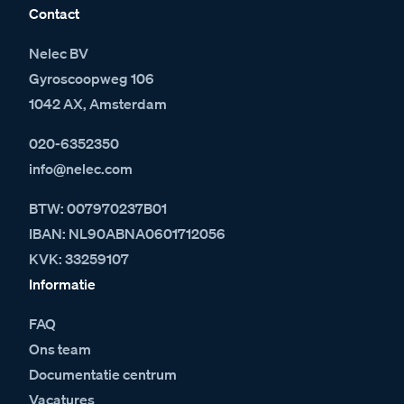
Contact
Nelec BV
Gyroscoopweg 106
1042 AX, Amsterdam
020-6352350
info@nelec.com
BTW: 007970237B01
IBAN: NL90ABNA0601712056
KVK: 33259107
Informatie
FAQ
Ons team
Documentatie centrum
Vacatures