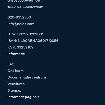
Gyroscoopweg 106
1042 AX, Amsterdam
020-6352350
info@nelec.com
BTW: 007970237B01
IBAN: NL90ABNA0601712056
KVK: 33259107
Informatie
FAQ
Ons team
Documentatie centrum
Vacatures
Sitemap
Informatiepagina's