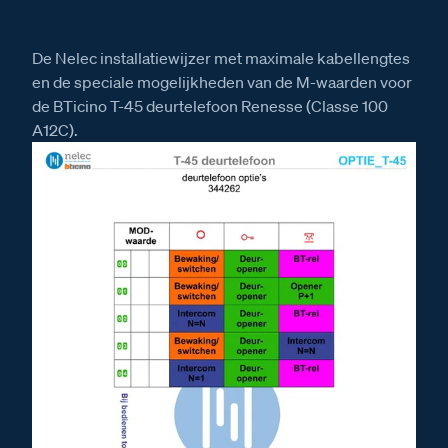
De Nelec installatiewijzer met maximale kabellengtes
en de speciale mogelijkheden van de M-waarden voor
de BTicino T-45 deurtelefoon Renesse (Classe 100
A12C).