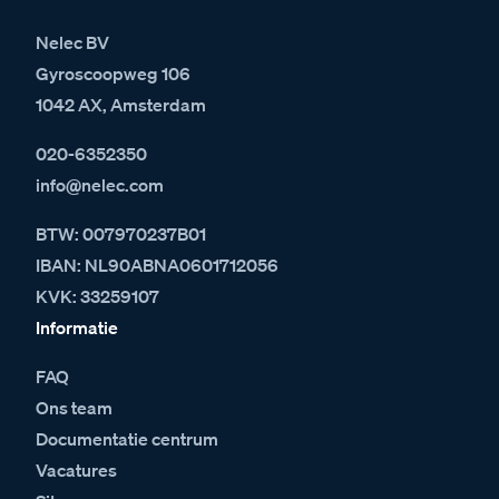
Nelec BV
Gyroscoopweg 106
1042 AX, Amsterdam
020-6352350
info@nelec.com
BTW: 007970237B01
IBAN: NL90ABNA0601712056
KVK: 33259107
Informatie
FAQ
Ons team
Documentatie centrum
Vacatures