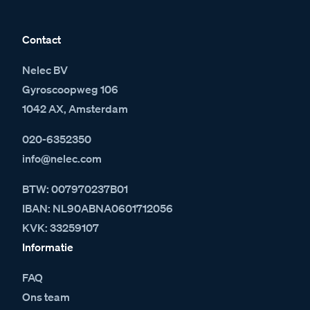
Contact
Nelec BV
Gyroscoopweg 106
1042 AX, Amsterdam
020-6352350
info@nelec.com
BTW: 007970237B01
IBAN: NL90ABNA0601712056
KVK: 33259107
Informatie
FAQ
Ons team