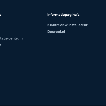
e
Informatiepagina's
Klantreview installateur
m
Deurbel.nl
atie centrum
s