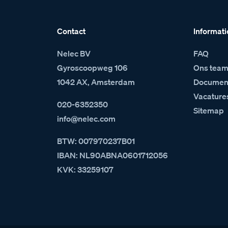
Contact
Informati
Nelec BV
FAQ
Gyroscoopweg 106
Ons tea
1042 AX, Amsterdam
Document
Vacature
020-6352350
Sitemap
info@nelec.com
BTW: 007970237B01
IBAN: NL90ABNA0601712056
KVK: 33259107