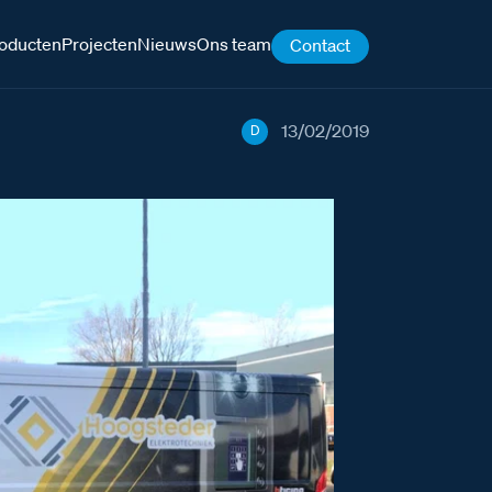
oducten
Projecten
Nieuws
Ons team
Contact
13/02/2019
D