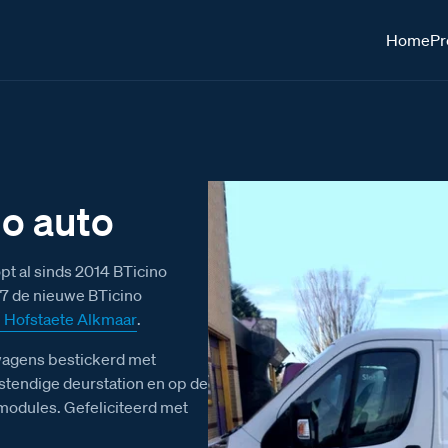
Home
Pr
no auto
t al sinds 2014 BTicino
17 de nieuwe BTicino
 Hofstaete Alkmaar
.
wagens bestickerd met
estendige deurstation en op de
modules. Gefeliciteerd met