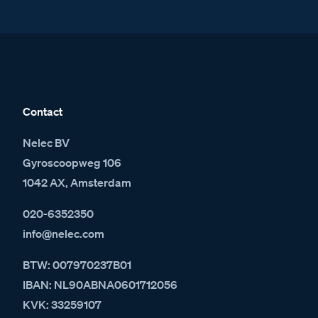
Contact
Nelec BV
Gyroscoopweg 106
1042 AX, Amsterdam
020-6352350
info@nelec.com
BTW: 007970237B01
IBAN: NL90ABNA0601712056
KVK: 33259107