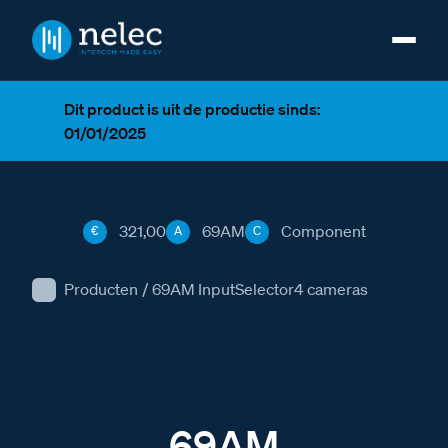
Dit product is uit de productie sinds:
01/01/2025
321,00
69AM
Component
€
A
C
Producten
/
69AM InputSelector4 cameras
69AM