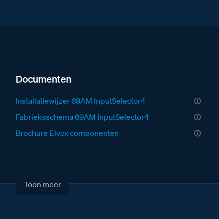
Documenten
Installatiewijzer 69AM InputSelector4
Fabrieksschema 69AM InputSelector4
Brochure Elvox componenten
Afbeelding van de 69AM InputSelector4 camera’s
Toon meer