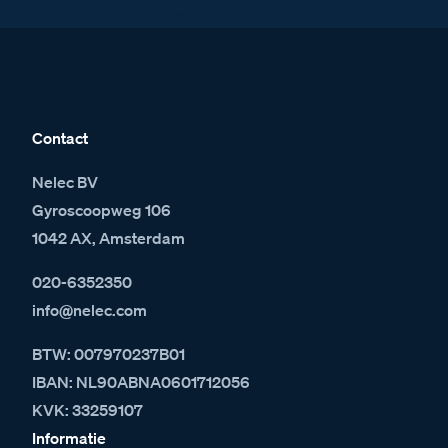
InputSelector4 camera's
Contact
Nelec BV
Gyroscoopweg 106
1042 AX, Amsterdam
020-6352350
info@nelec.com
BTW: 007970237B01
IBAN: NL90ABNA0601712056
KVK: 33259107
Informatie