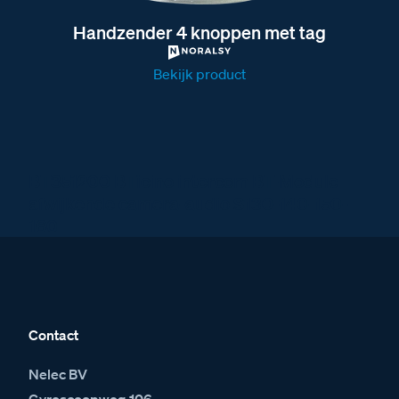
Handzender 4 knoppen met tag
Bekijk product
BT351200 BTicino intercom BT-Module
afwijkende camera-audio S130-140-150-
160
Contact
Nelec BV
Gyroscoopweg 106