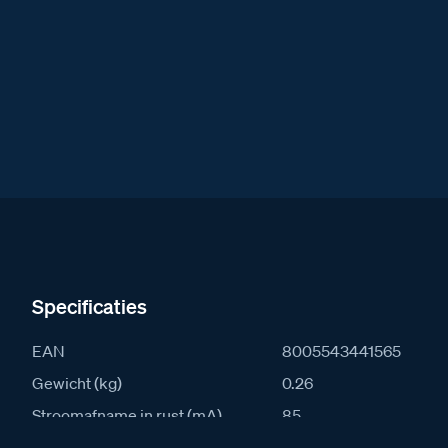
Specificaties
EAN
8005543441565
Gewicht (kg)
0.26
Stroomafname in rust (mA)
85
Stroomafname actief (mA)
105