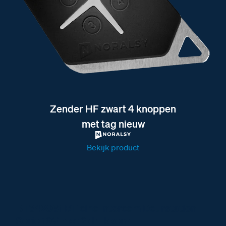
Zender HF zwart 4 knoppen
met tag nieuw
Bekijk product
BT342961 BTicino intercom Deurstation
Serie 19V met 2 drukkers