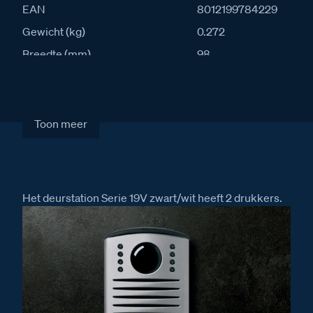
EAN
8012199784229
Gewicht (kg)
0.272
Breedte (mm)
98
Lengte (mm)
176
Diepte (mm)
31
IK waarde
7
Toon meer
IP waarde
54
Stroomafname in rust (mA)
20
Stroomafname actief (mA)
270
Het deurstation Serie 19V zwart/wit heeft 2 drukkers.
Artikelcode
342961