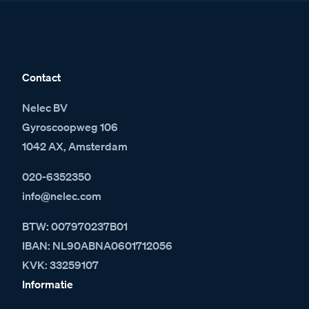
Contact
Nelec BV
Gyroscoopweg 106
1042 AX, Amsterdam
020-6352350
info@nelec.com
BTW: 007970237B01
IBAN: NL90ABNA0601712056
KVK: 33259107
Informatie