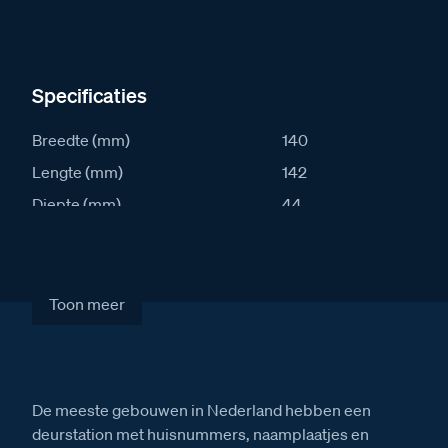
Specificaties
Breedte (mm)
140
Lengte (mm)
142
Diepte (mm)
44
IP waarde
43
Stroomafname in rust (mA)
40
Stroomafname actief (mA)
160
Toon meer
Artikelcode
S30V
De meeste gebouwen in Nederland hebben een
deurstation met huisnummers, naamplaatjes en