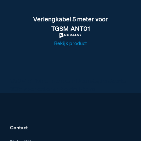
Verlengkabel 5 meter voor
TGSM-ANT01
Bekijk product
S30V BTicino intercom Deurstation Serie
30V voor externe beldrukkers
Contact