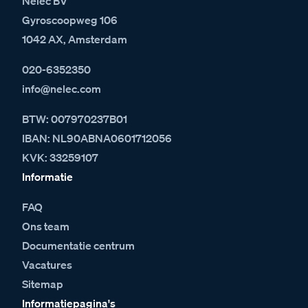
Nelec BV
Gyroscoopweg 106
1042 AX, Amsterdam
020-6352350
info@nelec.com
BTW: 007970237B01
IBAN: NL90ABNA0601712056
KVK: 33259107
Informatie
FAQ
Ons team
Documentatie centrum
Vacatures
Sitemap
Informatiepagina's