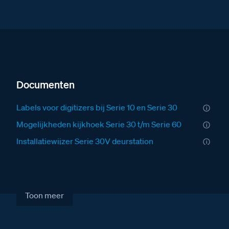
Documenten
Labels voor digitizers bij Serie 10 en Serie 30
Mogelijkheden kijkhoek Serie 30 t/m Serie 60
Installatiewijzer Serie 30V deurstation
Fabrieksschema modules monteren Serie 30 en
Serie 31
Fabrieksschema monteren cameramodule Serie
Toon meer
30V en Serie 31V
Brochure over het Serie 30 deurstation