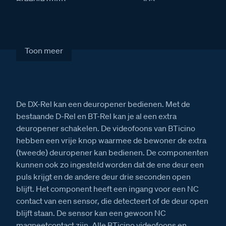
Breedte (mm)
105
Lengte (mm)
90
Dinmodule
4
IP waarde
30
Toon meer
Stroomafname in rust (mA)
5
Stroomafname actief (mA)
250
Artikelcode
346260
De DX-Rel kan een deuropener bedienen. Met de
bestaande D-Rel en BT-Rel kan je al een extra
Verkoopprijs excl. BTW
€ 169,00
deuropener schakelen. De videofoons van BTicino
hebben een vrije knop waarmee de bewoner de extra
(tweede) deuropener kan bedienen. De componenten
kunnen ook zo ingesteld worden dat de ene deur een
puls krijgt en de andere deur drie seconden open
blijft. Het component heeft een ingang voor een NC
contact van een sensor, die detecteert of de deur open
blijft staan. De sensor kan een gewoon NC
magneetcontact zijn. Alle BTicino videofoons en