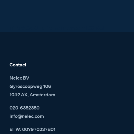
BT346260 BTicino intercom DX-Rel
Contact
Nelec BV
Gyroscoopweg 106
1042 AX, Amsterdam
020-6352350
info@nelec.com
BTW: 007970237B01