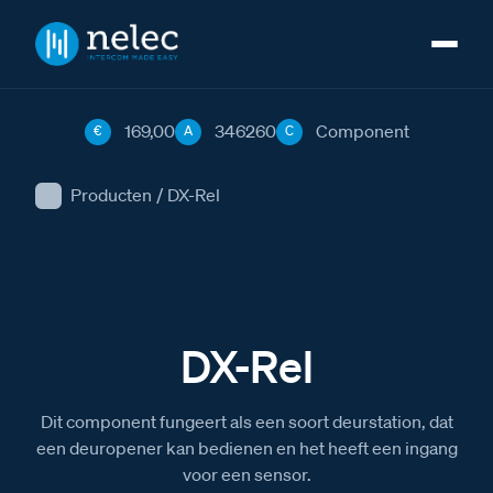
169,00
346260
Component
€
A
C
Producten
/
DX-Rel
DX-Rel
Dit component fungeert als een soort deurstation, dat
een deuropener kan bedienen en het heeft een ingang
voor een sensor.