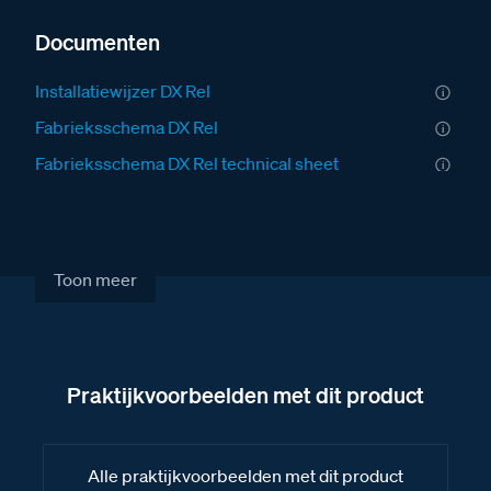
Documenten
Installatiewijzer DX Rel
Fabrieksschema DX Rel
Fabrieksschema DX Rel technical sheet
Brochure over alle componenten van BTicino
Afmetingen van het DX-Rel relais
Afbeelding van de DX-Rel
Toon meer
Praktijkvoorbeelden met dit product
Alle praktijkvoorbeelden met dit product