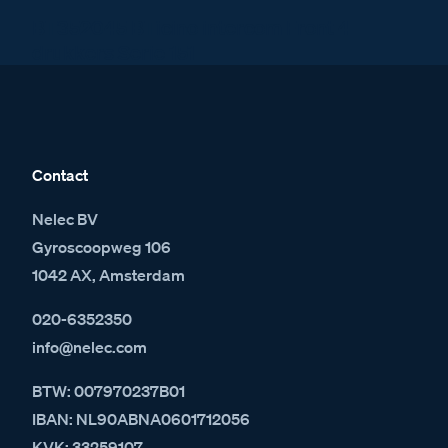
BT352045 BTicino intercom Front 4
drukkers Serie 151
Contact
Nelec BV
Gyroscoopweg 106
1042 AX, Amsterdam
020-6352350
info@nelec.com
BTW: 007970237B01
IBAN: NL90ABNA0601712056
KVK: 33259107