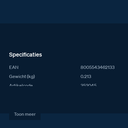
Specificaties
EAN
8005543462133
Gewicht (kg)
0.213
Artikelcode
352045
Verkoopprijs excl. BTW
€ 97,00
Toon meer