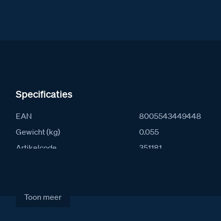
Specificaties
EAN
8005543449448
Gewicht (kg)
0.055
Artikelcode
351181
Verkoopprijs excl. BTW
€ 66,00
Toon meer