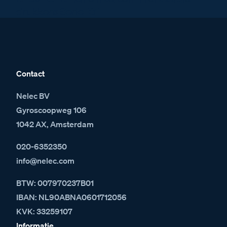
drukkers Serie 131
Contact
Nelec BV
Gyroscoopweg 106
1042 AX, Amsterdam
020-6352350
info@nelec.com
BTW: 007970237B01
IBAN: NL90ABNA0601712056
KVK: 33259107
Informatie