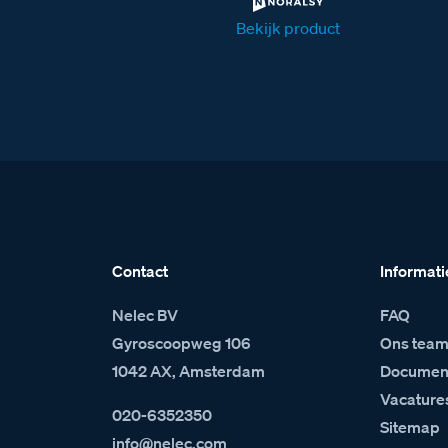
Bekijk product
BT350691 BTicino intercom Opbouwba
Contact
Informati
Nelec BV
FAQ
Gyroscoopweg 106
Ons tea
1042 AX, Amsterdam
Document
Vacature
020-6352350
Sitemap
info@nelec.com