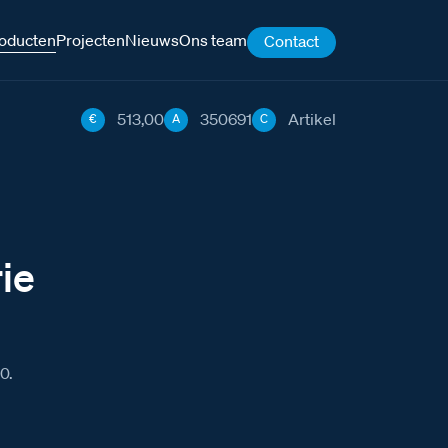
oducten
Projecten
Nieuws
Ons team
Contact
513,00
350691
Artikel
€
A
C
ie
0.