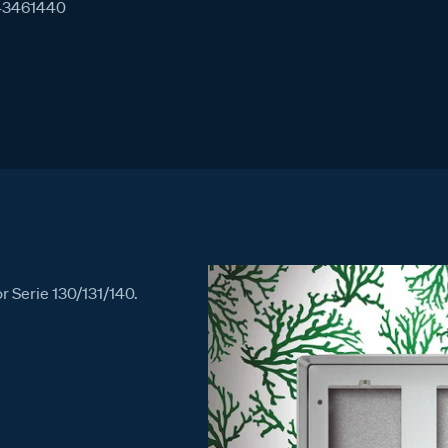
43461440
0
 Serie 130/131/140.