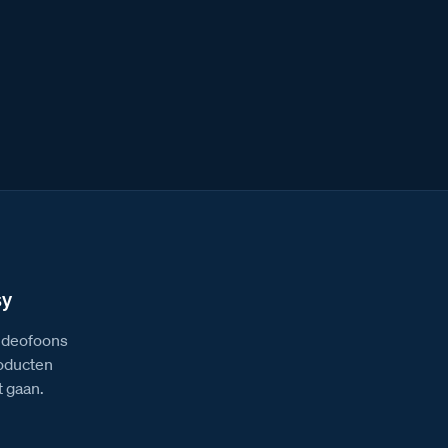
sy
videofoons
roducten
 gaan.