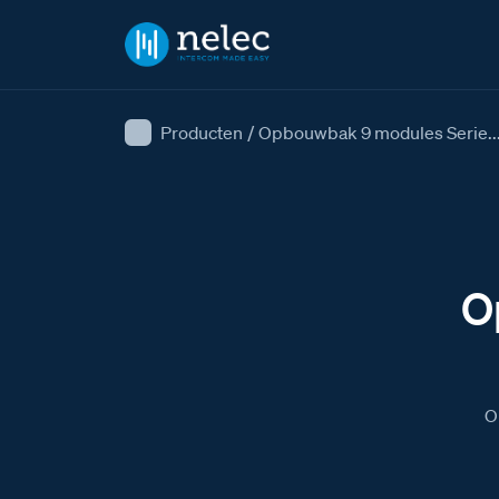
Producten
/
Opbouwbak 9 modules Serie..
O
O