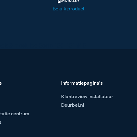
Bekijk product
k 9 modules Serie 130-131-140
e
Informatiepagina's
Klantreview installateur
m
Deurbel.nl
atie centrum
s