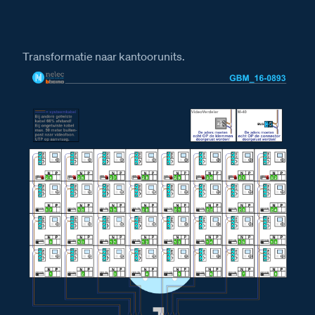
Installatiewijzer tweedraads systeem video
Installatiewijzer Serie 130V deurstation
Installatiewijzer M-40 videofoon
Transformatie naar kantoorunits.
Installatiewijzer E-67 voeding
Afmetingen
Afmetingen van het Serie 130V deurstation
Afmetingen van de VV Videoverdeler
Afmetingen van de videofoon M-40 Bergen
Afmetingen van de E-67 voeding