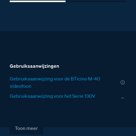
Gebruiksaanwijzingen
Gebruiksaanwijzing voor de BTicino M-40
videofoon
Gebruiksaanwijzing voor het Serie 130V
deurstation
Installatiewijzers
Installatiewijzer VV
Toon meer