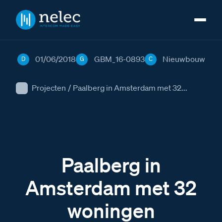
01/06/2018
GBM_16-0893
Nieuwbouw
D
G
C
Projecten
/
Paalberg in Amsterdam met 32...
Paalberg in
Amsterdam met 32
woningen