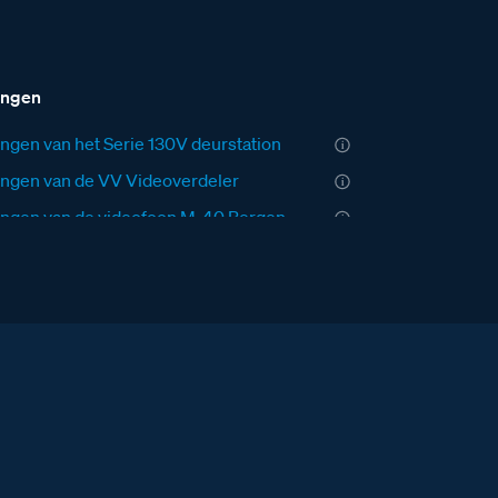
ingen
ngen van het Serie 130V deurstation
ngen van de VV Videoverdeler
ngen van de videofoon M-40 Bergen
ngen van de E-67 voeding