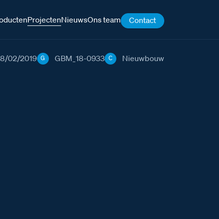
oducten
Projecten
Nieuws
Ons team
Contact
18/02/2019
GBM_18-0933
Nieuwbouw
G
C