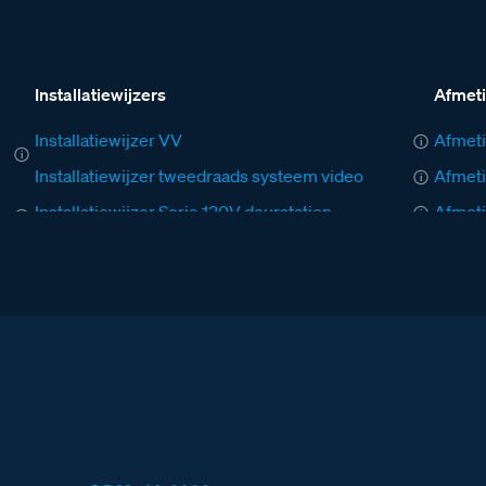
Installatiewijzers
Afmet
Installatiewijzer VV
Afmeti
Installatiewijzer tweedraads systeem video
Afmeti
Installatiewijzer Serie 130V deurstation
Afmeti
Installatiewijzer M-40 videofoon
Afmeti
Installatiewijzer E-67 voeding