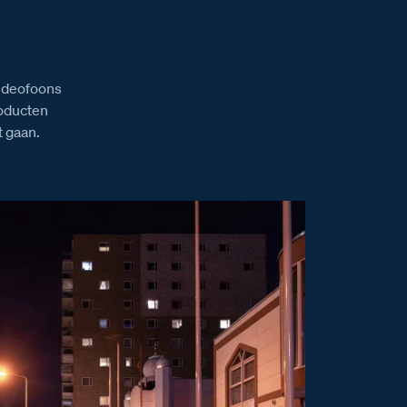
videofoons
roducten
 gaan.