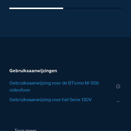
Gebruiksaanwijzingen
Gebruiksaanwijzing voor de BTicino M-50b
videofoon
Gebruiksaanwijzing voor het Serie 130V
deurstation
Installatiewijzers
Installatiewijzer tweedraads systeem video
Toon meer