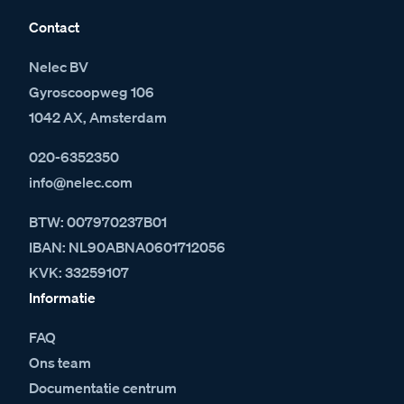
Contact
Nelec BV
Gyroscoopweg 106
1042 AX, Amsterdam
020-6352350
info@nelec.com
BTW: 007970237B01
IBAN: NL90ABNA0601712056
KVK: 33259107
Informatie
FAQ
Ons team
Documentatie centrum