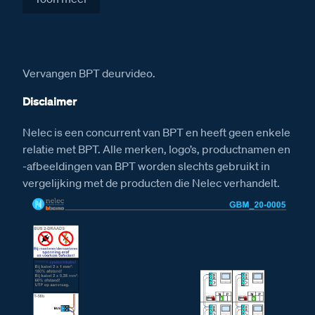
Installatiewijzer Serie 130V deurstation
Installatiewijzer M-50b videofoon
Installatiewijzer DZ-Rel
Vervangen BPT deurvideo.
Installatiewijzer E-67 voeding
Disclaimer
Afmetingen
Nelec is een concurrent van BPT en heeft geen enkele
Afmetingen van het Serie 130V deurstation
relatie met BPT. Alle merken, logo’s, productnamen en
Afmetingen van het DZ-Rel relais
-afbeeldingen van BPT worden slechts gebruikt in
vergelijking met de producten die Nelec verhandelt.
Afmetingen van de videofoon M-50b Classe 100
Afmetingen van de E-67 voeding