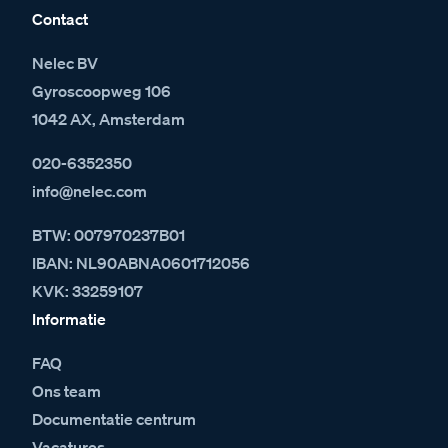
Contact
Nelec BV
Gyroscoopweg 106
1042 AX, Amsterdam
020-6352350
info@nelec.com
BTW: 007970237B01
IBAN: NL90ABNA0601712056
KVK: 33259107
Informatie
FAQ
Ons team
Documentatie centrum
Vacatures