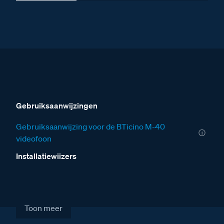
Gebruiksaanwijzingen
Gebruiksaanwijzing voor de BTicino M-40
videofoon
Installatiewijzers
Installatiewijzer VER
Installatiewijzer VV
Toon meer
Installatiewijzer tweedraads systeem video