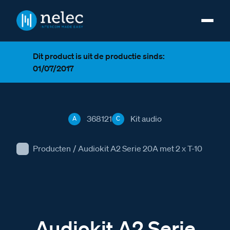
Dit product is uit de productie sinds:
01/07/2017
368121
Kit audio
A
C
Producten
/
Audiokit A2 Serie 20A met 2 x T-10
Audiokit A2 Serie