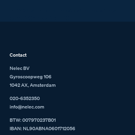
BT368121 BTicino intercom Audiokit A2
Serie 20A met 2 x T-10
Contact
Nelec BV
Gyroscoopweg 106
1042 AX, Amsterdam
020-6352350
info@nelec.com
BTW: 007970237B01
IBAN: NL90ABNA0601712056