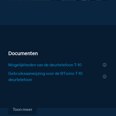
Documenten
Mogelijkheden van de deurtelefoon T-10
Gebruiksaanwijzing voor de BTicino T-10
deurtelefoon
Installatiewijzer A2 S20A met T-10
Fabrieksschema A2 Serie 20A met T-10
Fabrieksschema T-10
Toon meer
Brochure over de audiokit A1 Serie 20A met T-10