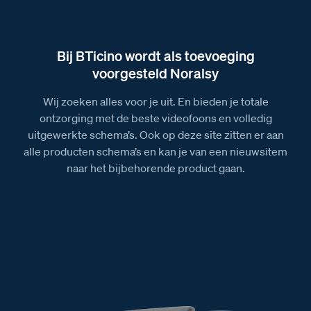
Afmetingen van de deurtelefoon T-10 Noordwijk
Afmetingen van het Serie 20A 2 drukkers
Bij BTicino wordt als toevoeging
deurstation
voorgesteld Noralsy
Afbeelding van de audiokit A2 Serie 20A met 2 x T-
10
Wij zoeken alles voor je uit. En bieden je totale
ontzorging met de beste videofoons en volledig
uitgewerkte schema’s. Ook op deze site zitten er aan
alle producten schema’s en kan je van een nieuwsitem
naar het bijbehorende product gaan.