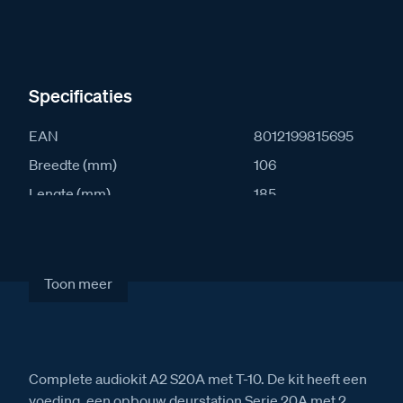
Specificaties
EAN
8012199815695
Breedte (mm)
106
Lengte (mm)
185
Diepte (mm)
35
IK waarde
10
IP waarde
54
Toon meer
Artikelcode
368121
Complete audiokit A2 S20A met T-10. De kit heeft een
voeding, een opbouw deurstation Serie 20A met 2