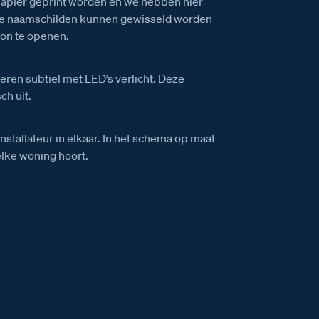
apier geprint worden en we hebben hier
 De naamschilden kunnen gewisseld worden
ion te openen.
ren subtiel met LED’s verlicht. Deze
ch uit.
installateur in elkaar. In het schema op maat
elke woning hoort.