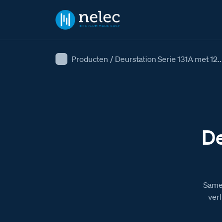
Producten
/
Deurstation Serie 131A met 12..
De
Samen
verl