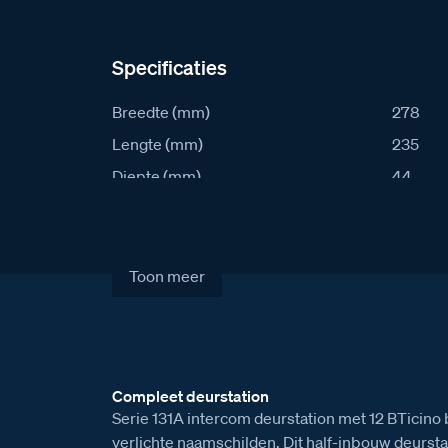
Specificaties
Breedte (mm)
278
Lengte (mm)
235
Diepte (mm)
44
IK waarde
8
IP waarde
54
Stroomafname in rust (mA)
36
Toon meer
Stroomafname actief (mA)
86
Artikelcode
S131A-1
Verkoopprijs excl. BTW
€ 1.038
Compleet deurstation
Serie 131A intercom deurstation met 12 BTicino
verlichte naamschilden. Dit half-inbouw deursta