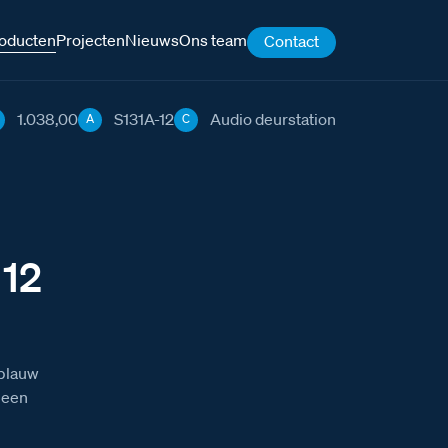
oducten
Projecten
Nieuws
Ons team
Contact
1.038,00
S131A-12
Audio deurstation
A
C
 12
 blauw
 een