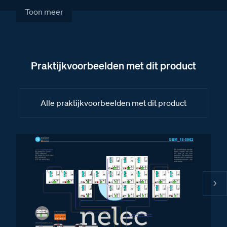
Fabrieksschema BT-Module 8 drukkers II
Toon meer
Fabrieksschema BT-Module 4 drukkers
Fabrieksschema TiSferaDesign Software
handleiding II
Praktijkvoorbeelden met dit product
Fabrieksschema BT-Module audio
Fabrieksschema TiSferaDesign Software
handleiding
Alle praktijkvoorbeelden met dit product
Fabrieksschema BT-Module new camera met
audio S130-140-150-160
Fabrieksschema BT-Module 8 drukkers
Fabrieksschema modules monteren Serie 130 t/m
Serie 140
Fabrieksschema Serie 131
Fabrieksschema drukkermodule Serie 131 en Serie
151