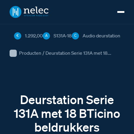
1.292,00
S131A-18
Audio deurstation
€
A
C
Producten
/
Deurstation Serie 131A met 18...
Deurstation Serie
131A met 18 BTicino
beldrukkers