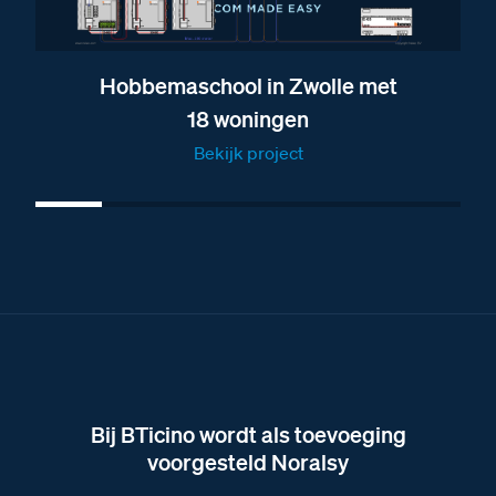
Brochure over de deurstation modules van BTicino
Brochure over de vaste combinaties van Nelec
Hobbemaschool in Zwolle met
Brochure over alle deurstations van BTicino
18 woningen
Brochure over het Serie 131 deurstation
Bekijk project
Afmetingen van het Serie 131A deurstation met 18
BTicino beldrukkers
Afbeelding van het Serie 131A deurstation met 18
BTicino beldrukkers
Bij BTicino wordt als toevoeging
voorgesteld Noralsy