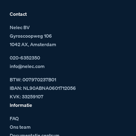
Contact
Nelec BV
Gyroscoopweg 106
1042 AX, Amsterdam
020-6352350
info@nelec.com
BTW: 007970237B01
IBAN: NL90ABNA0601712056
KVK: 33259107
Informatie
FAQ
Ons team
Documentatie centrum