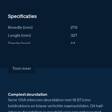
Specificaties
Breedte (mm)
278
Lengte (mm)
327
Diepte (mm)
44
IK waarde
8
IP waarde
54
Stroomafname in rust (mA)
43
Toon meer
Stroomafname actief (mA)
93
Artikelcode
S131A-18
Compleet deurstation
Verkoopprijs excl. BTW
€ 1.292,00
Serie 131A intercom deurstation met 18 BTicino
beldrukkers en blauw verlichte naamschilden. Dit half-
inbouw deurstation is geschikt voor een gebouw met