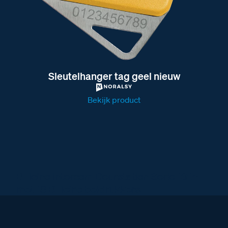
Sleutelhanger tag geel nieuw
Bekijk product
BTicino intercom Deurstation Serie 131A
met 18 BTicino beldrukkers