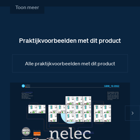
Fabrieksschema BT-Module 8 drukkers II
Toon meer
Fabrieksschema BT-Module 4 drukkers
Fabrieksschema TiSferaDesign Software
handleiding II
Praktijkvoorbeelden met dit product
Fabrieksschema BT-Module audio
Fabrieksschema TiSferaDesign Software
handleiding
Alle praktijkvoorbeelden met dit product
Fabrieksschema BT-Module new camera met
audio S130-140-150-160
Fabrieksschema BT-Module 8 drukkers
Fabrieksschema modules monteren Serie 130 t/m
Serie 140
Fabrieksschema Serie 131
Fabrieksschema drukkermodule Serie 131 en Serie
151