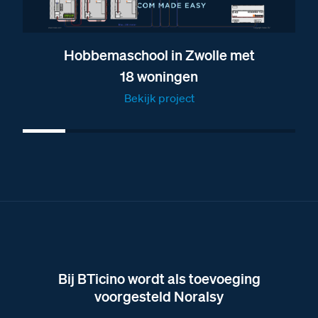
Brochure over de deurstation modules van BTicino
Brochure over de vaste combinaties van Nelec
Hobbemaschool in Zwolle met
Brochure over alle deurstations van BTicino
18 woningen
Brochure over het Serie 131 deurstation
Bekijk project
Afmetingen van het Serie 131A deurstation met 23
BTicino beldrukkers
Afbeelding van het Serie 131A deurstation met 23
BTicino beldrukkers
Bij BTicino wordt als toevoeging
voorgesteld Noralsy