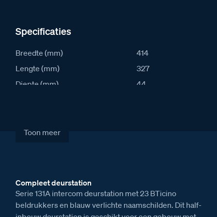
Specificaties
Breedte (mm)
414
Lengte (mm)
327
Diepte (mm)
44
IK waarde
8
IP waarde
54
Stroomafname in rust (mA)
57
Toon meer
Stroomafname actief (mA)
107
Artikelcode
S131A-23
Compleet deurstation
Verkoopprijs excl. BTW
€ 1.737,00
Serie 131A intercom deurstation met 23 BTicino
beldrukkers en blauw verlichte naamschilden. Dit half-
inbouw deurstation is geschikt voor een gebouw met