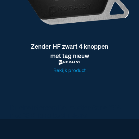
Zender HF zwart 4 knoppen
met tag nieuw
Bekijk product
BTicino intercom Deurstation Serie 131A
met 23 BTicino beldrukkers