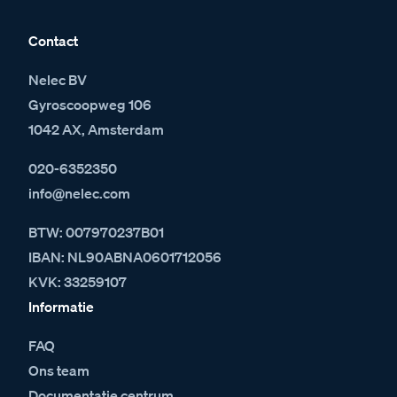
Contact
Nelec BV
Gyroscoopweg 106
1042 AX, Amsterdam
020-6352350
info@nelec.com
BTW: 007970237B01
IBAN: NL90ABNA0601712056
KVK: 33259107
Informatie
FAQ
Ons team
Documentatie centrum