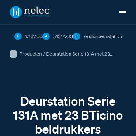
1.737,00
S131A-23
Audio deurstation
€
A
C
Producten
/
Deurstation Serie 131A met 23...
Deurstation Serie
131A met 23 BTicino
beldrukkers