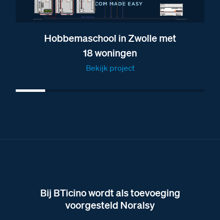
Brochure over de deurstation modules van BTicino
Brochure over de vaste combinaties van Nelec
Hobbemaschool in Zwolle met
Brochure over alle deurstations van BTicino
18 woningen
Brochure over het Serie 131 deurstation
Bekijk project
Afmetingen van het Serie 131A deurstation met 3
BTicino beldrukkers
Afbeelding van het Serie 131A deurstation met 3
BTicino beldrukkers
Bij BTicino wordt als toevoeging
voorgesteld Noralsy