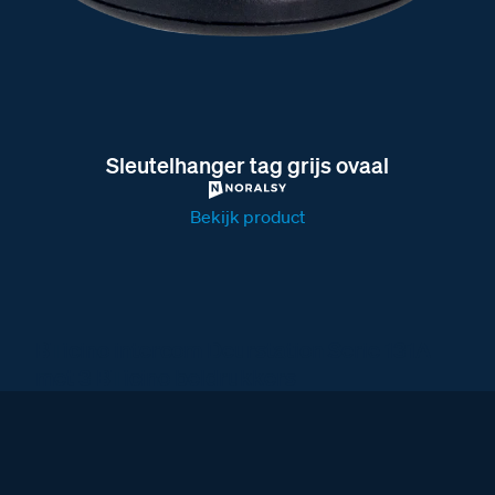
Sleutelhanger tag grijs ovaal
Bekijk product
BTicino intercom Deurstation Serie 131A
met 3 BTicino beldrukkers