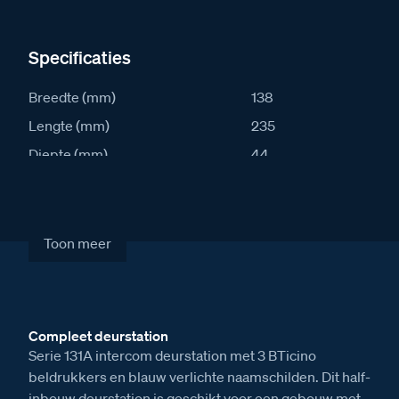
Specificaties
Breedte (mm)
138
Lengte (mm)
235
Diepte (mm)
44
IK waarde
8
IP waarde
54
Stroomafname in rust (mA)
22
Toon meer
Stroomafname actief (mA)
72
Artikelcode
S131A-03
Compleet deurstation
Verkoopprijs excl. BTW
€ 614,00
Serie 131A intercom deurstation met 3 BTicino
beldrukkers en blauw verlichte naamschilden. Dit half-
inbouw deurstation is geschikt voor een gebouw met