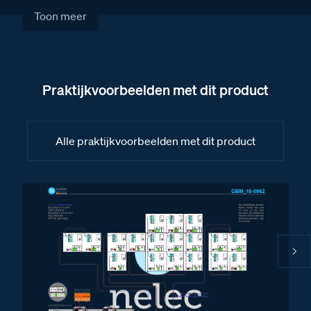
Fabrieksschema BT-Module 8 drukkers II
Toon meer
Fabrieksschema BT-Module 4 drukkers
Fabrieksschema TiSferaDesign Software
handleiding II
Praktijkvoorbeelden met dit product
Fabrieksschema BT-Module audio
Fabrieksschema TiSferaDesign Software
handleiding
Alle praktijkvoorbeelden met dit product
Fabrieksschema BT-Module new camera met
audio S130-140-150-160
Fabrieksschema BT-Module 8 drukkers
Fabrieksschema modules monteren Serie 130 t/m
Serie 140
Fabrieksschema Serie 131
Fabrieksschema drukkermodule Serie 131 en Serie
151