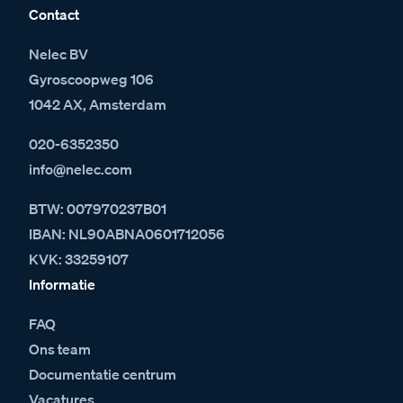
Contact
Nelec BV
Gyroscoopweg 106
1042 AX, Amsterdam
020-6352350
info@nelec.com
BTW: 007970237B01
IBAN: NL90ABNA0601712056
KVK: 33259107
Informatie
FAQ
Ons team
Documentatie centrum
Vacatures