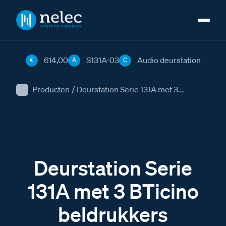
614,00
S131A-03
Audio deurstation
€
A
C
Producten
/
Deurstation Serie 131A met 3...
Deurstation Serie
131A met 3 BTicino
beldrukkers