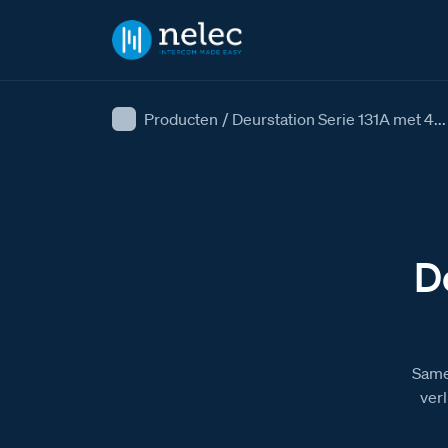
Producten
/
Deurstation Serie 131A met 4...
D
Same
verl