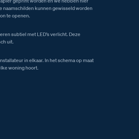
apier geprint worden en we hebben hier
 De naamschilden kunnen gewisseld worden
ion te openen.
ren subtiel met LED’s verlicht. Deze
ch uit.
installateur in elkaar. In het schema op maat
elke woning hoort.