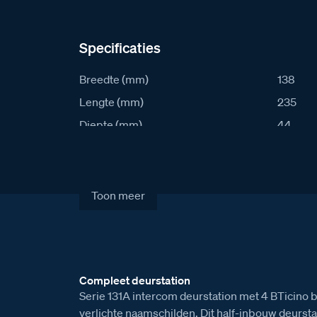
Specificaties
Breedte (mm)
138
Lengte (mm)
235
Diepte (mm)
44
IK waarde
8
IP waarde
54
Stroomafname in rust (mA)
22
Toon meer
Stroomafname actief (mA)
72
Artikelcode
S131A-
Verkoopprijs excl. BTW
€ 618,0
Compleet deurstation
Serie 131A intercom deurstation met 4 BTicino 
verlichte naamschilden. Dit half-inbouw deursta