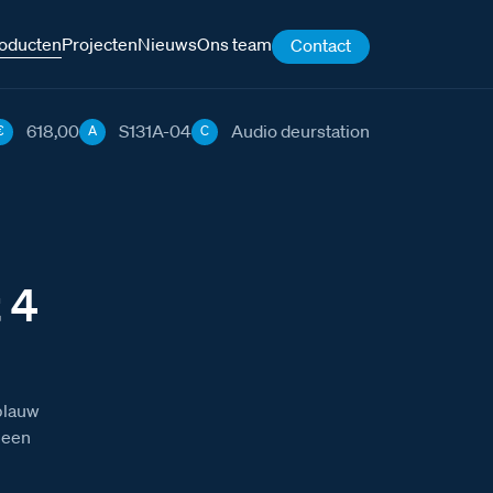
oducten
Projecten
Nieuws
Ons team
Contact
618,00
S131A-04
Audio deurstation
€
A
C
 4
blauw
 een