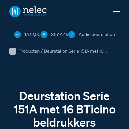
1.712,00
S151A-16
Audio deurstation
€
A
C
Producten
/
Deurstation Serie 151A met 16...
Deurstation Serie
151A met 16 BTicino
beldrukkers