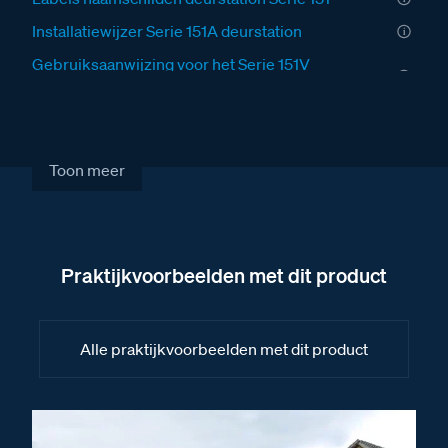
Installatiewijzer Serie 151A deurstation
Gebruiksaanwijzing voor het Serie 151V
deurstation
Fabrieksschema BT-Module audio technical sheet
Fabrieksschema BT-Module 8 drukkers II
Toon meer
Fabrieksschema BT-Module 4 drukkers
Fabrieksschema TiSferaDesign Software
handleiding II
Praktijkvoorbeelden met dit product
Fabrieksschema BT-Module audio
Fabrieksschema TiSferaDesign Software
handleiding
Alle praktijkvoorbeelden met dit product
Fabrieksschema BT-Module new camera met
audio S130-140-150-160
Fabrieksschema BT-Module 8 drukkers