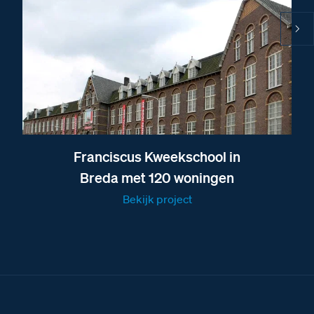
Fabrieksschema drukkermodule Serie 131 en Serie
151
Fabrieksschema modules monteren Serie 150 t/m
Serie 160
Brochure over de deurstation modules van BTicino
Brochure over de vaste combinaties van Nelec
Brochure over alle deurstations van BTicino
Franciscus Kweekschool in
Brochure over het Serie 151 deurstation
Breda met 120 woningen
Afmetingen van het Serie 151A deurstation met 16
BTicino beldrukkers
Bekijk project
Afbeelding van het Serie 151A deurstation met 16
BTicino beldrukkers