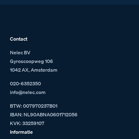
met 16 BTicino beldrukkers
Contact
Nelec BV
Gyroscoopweg 106
1042 AX, Amsterdam
020-6352350
info@nelec.com
BTW: 007970237B01
IBAN: NL90ABNA0601712056
KVK: 33259107
Informatie