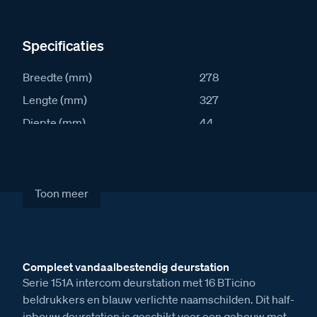
Specificaties
Breedte (mm)
278
Lengte (mm)
327
Diepte (mm)
44
IK waarde
10
IP waarde
54
Stroomafname in rust (mA)
43
Toon meer
Stroomafname actief (mA)
93
Artikelcode
S151A-16
Compleet vandaalbestendig deurstation
Verkoopprijs excl. BTW
€ 1.712,00
Serie 151A intercom deurstation met 16 BTicino
beldrukkers en blauw verlichte naamschilden. Dit half-
inbouw deurstation is geschikt voor een gebouw met