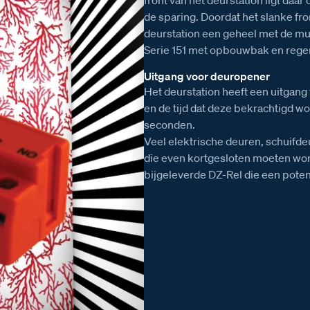
de sparing. Doordat het slanke fr
deurstation een geheel met de muu
Serie 151 met opbouwbak en rege
Uitgang voor deuropener
Het deurstation heeft een uitgan
en de tijd dat deze bekrachtigd wo
seconden.
Veel elektrische deuren, schuifd
die even kortgesloten moeten wo
bijgeleverde DZ-Rel die een potent