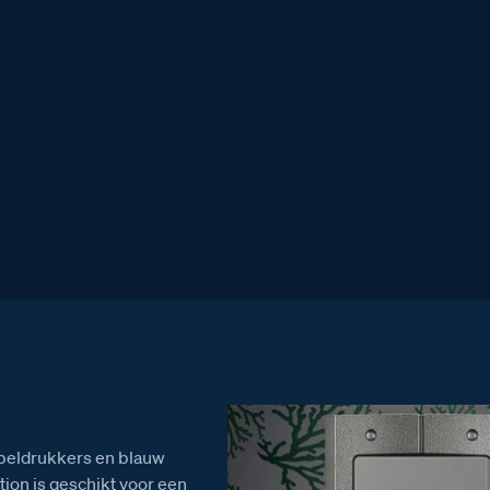
7
,00
 beldrukkers en blauw
tion is geschikt voor een