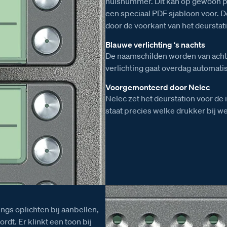
huisnummer. Dit kan op gewoon p
een speciaal PDF sjabloon voor.
door de voorkant van het deurstat
Blauwe verlichting ‘s nachts
De naamschilden worden van achte
verlichting gaat overdag automatis
Voorgemonteerd door Nelec
Nelec zet het deurstation voor de 
staat precies welke drukker bij w
ings oplichten bij aanbellen,
rdt. Er klinkt een toon bij