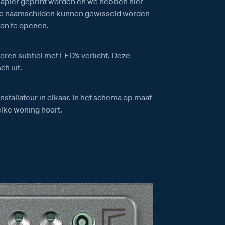
apier geprint worden en we hebben hier
 De naamschilden kunnen gewisseld worden
ion te openen.
ren subtiel met LED’s verlicht. Deze
ch uit.
installateur in elkaar. In het schema op maat
elke woning hoort.