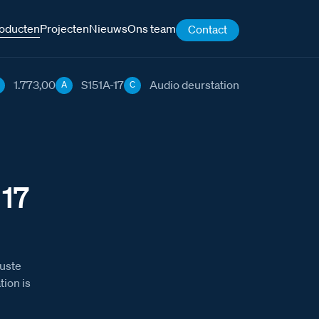
oducten
Projecten
Nieuws
Ons team
Contact
1.773,00
S151A-17
Audio deurstation
A
C
 17
uste
ion is