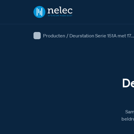
Producten
/
Deurstation Serie 151A met 17..
De
Sam
beldr