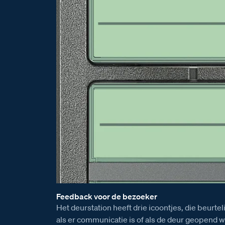
Feedback voor de bezoeker
Het deurstation heeft drie icoontjes, die beurtel
als er communicatie is of als de deur geopend wo