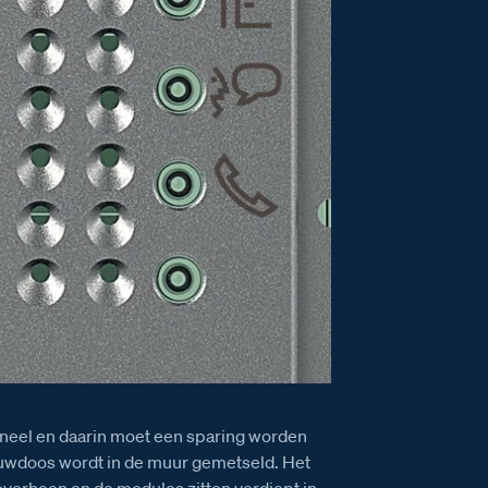
paneel en daarin moet een sparing worden
uwdoos wordt in de muur gemetseld. Het
r overheen en de modules zitten verdiept in