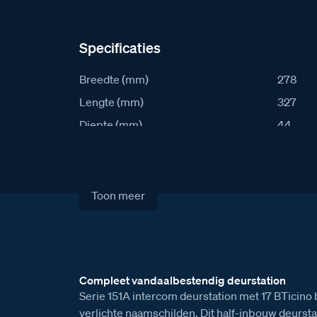
Specificaties
Breedte (mm)
278
Lengte (mm)
327
Diepte (mm)
44
IK waarde
10
IP waarde
54
Stroomafname in rust (mA)
50
Toon meer
Stroomafname actief (mA)
100
Artikelcode
S151A-1
Verkoopprijs excl. BTW
€ 1.773
Compleet vandaalbestendig deurstation
Serie 151A intercom deurstation met 17 BTicino
verlichte naamschilden. Dit half-inbouw deursta