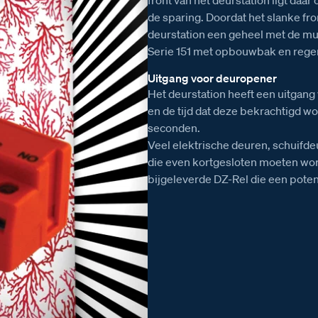
de sparing. Doordat het slanke fr
deurstation een geheel met de muu
Serie 151 met opbouwbak en rege
Uitgang voor deuropener
Het deurstation heeft een uitgan
en de tijd dat deze bekrachtigd wo
seconden.
Veel elektrische deuren, schuifd
die even kortgesloten moeten wo
bijgeleverde DZ-Rel die een potent