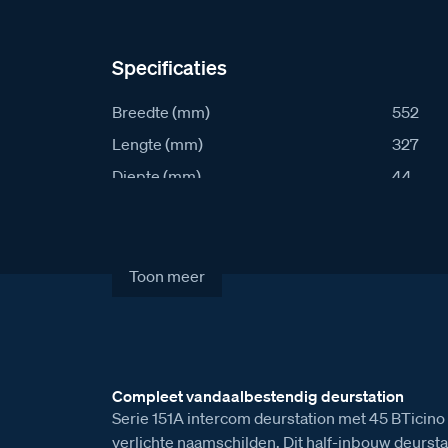
Specificaties
Breedte (mm)
552
Lengte (mm)
327
Diepte (mm)
44
IK waarde
10
IP waarde
54
Stroomafname in rust (mA)
92
Toon meer
Stroomafname actief (mA)
142
Artikelcode
S151A-
Verkoopprijs excl. BTW
€ 2.853
Compleet vandaalbestendig deurstation
Serie 151A intercom deurstation met 45 BTicin
verlichte naamschilden. Dit half-inbouw deursta