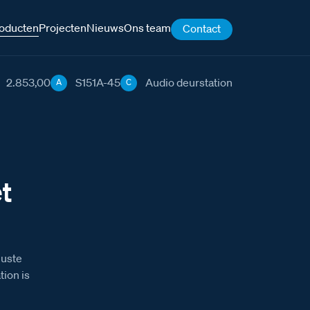
oducten
Projecten
Nieuws
Ons team
Contact
2.853,00
S151A-45
Audio deurstation
A
C
t
uuste
ion is