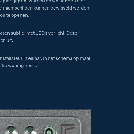
apier geprint worden en we hebben hier
 De naamschilden kunnen gewisseld worden
ion te openen.
ren subtiel met LED’s verlicht. Deze
ch uit.
installateur in elkaar. In het schema op maat
elke woning hoort.