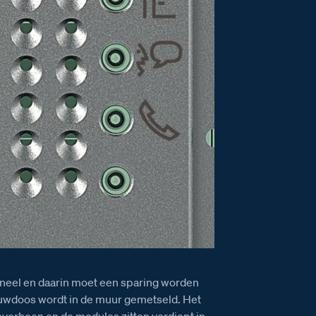
paneel en daarin moet een sparing worden
uwdoos wordt in de muur gemetseld. Het
r overheen en de modules zitten verdiept in