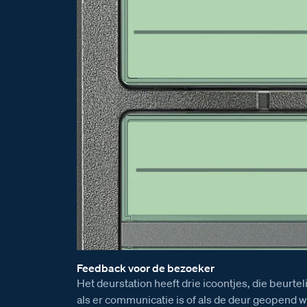
Feedback voor de bezoeker
Het deurstation heeft drie icoontjes, die beurtel
als er communicatie is of als de deur geopend wo