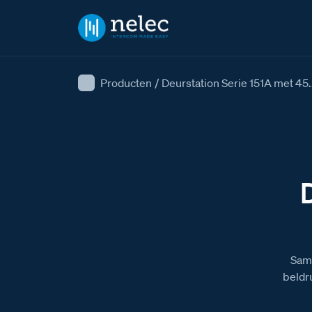
Producten
/
Deurstation Serie 151A met 45.
Same
beldr