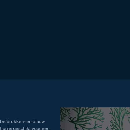
45
,00
o beldrukkers en blauw
tion is geschikt voor een