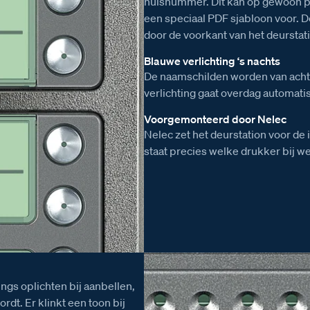
huisnummer. Dit kan op gewoon p
een speciaal PDF sjabloon voor.
door de voorkant van het deurstat
Blauwe verlichting ‘s nachts
De naamschilden worden van achte
verlichting gaat overdag automatis
Voorgemonteerd door Nelec
Nelec zet het deurstation voor de 
staat precies welke drukker bij w
ings oplichten bij aanbellen,
rdt. Er klinkt een toon bij