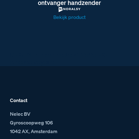
ontvanger handzender
Bekijk product
S160PK BTicino intercom Serie 160
pincode keypad
Contact
Nelec BV
Gyroscoopweg 106
1042 AX, Amsterdam