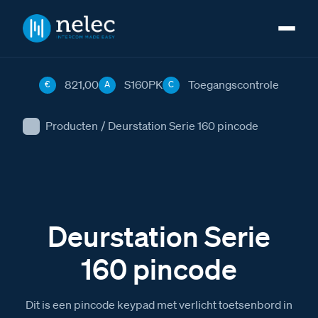
821,00
S160PK
Toegangscontrole
€
A
C
Producten
/
Deurstation Serie 160 pincode
Deurstation Serie
160 pincode
Dit is een pincode keypad met verlicht toetsenbord in