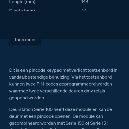
Lengte (mm)
144
Diepte (mm)
44
IK waarde
10
IP waarde
54
Stroomafname in rust (mA)
25
Toon meer
Stroomafname actief (mA)
45
Artikelcode
S160PK
Dit is een pincode keypad met verlicht toetsenbord in
Verkoopprijs excl. BTW
€ 821,00
vandaalbestendige behuizing. Via het toetsenbord
kunnen twee PIN-codes geprogrammeerd worden
waarmee twee verschillende deuren dmv relais
geopend worden.
Deurstation Serie 160 heeft deze module en kan de
deur met een pincode openen. De module kan
gecombineerd worden met Serie 150 of Serie 151