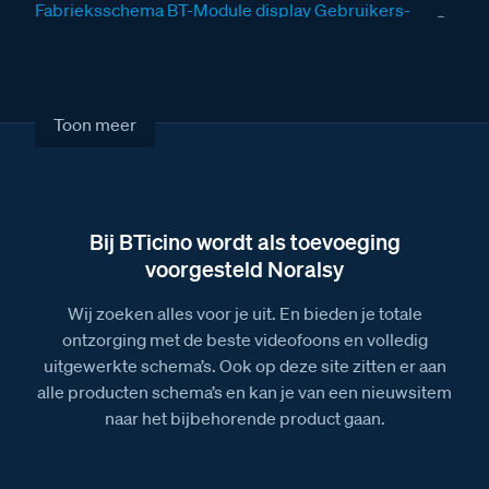
Fabrieksschema BT-Module display Gebruikers-
en installatiehandleiding
Fabrieksschema BT-Module display
Installatiehandleiding
Toon meer
Fabrieksschema keypadmodule en
codebediendeel Serie 140 en Serie 160
Fabrieksschema keypadmodule en
codebediendeel Serie 140 en Serie 160 NL
Bij BTicino wordt als toevoeging
Fabrieksschema Serie 140-Serie 160 module
voorgesteld Noralsy
codebediendeel technical sheet
Wij zoeken alles voor je uit. En bieden je totale
Afmetingen van de Serie 160 pincode keypad
ontzorging met de beste videofoons en volledig
Afbeelding van de Serie 160 module codeslot
uitgewerkte schema’s. Ook op deze site zitten er aan
alle producten schema’s en kan je van een nieuwsitem
naar het bijbehorende product gaan.