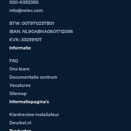
020-6352350
info@nelec.com
BTW: 007970237B01
IBAN: NL90ABNA0601712056
KVK: 33259107
Informatie
FAQ
Ons team
Documentatie centrum
Vacatures
Sitemap
Informatiepagina's
Klantreview installateur
Deurbel.nl
Producten