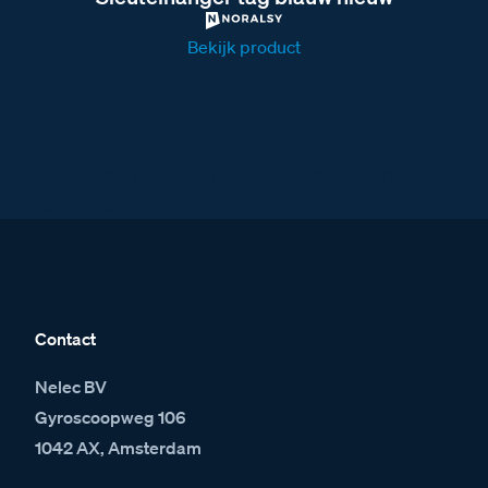
Bekijk product
BT332650 BTicino intercom Serie 30
pincode keypad
Contact
Nelec BV
Gyroscoopweg 106
1042 AX, Amsterdam