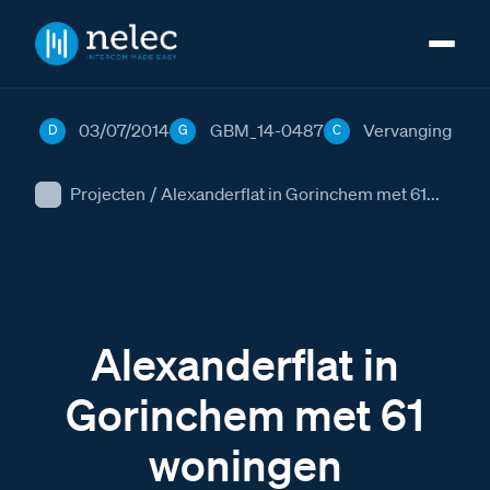
03/07/2014
GBM_14-0487
Vervanging
D
G
C
Projecten
/
Alexanderflat in Gorinchem met 61...
Alexanderflat in
Gorinchem met 61
woningen