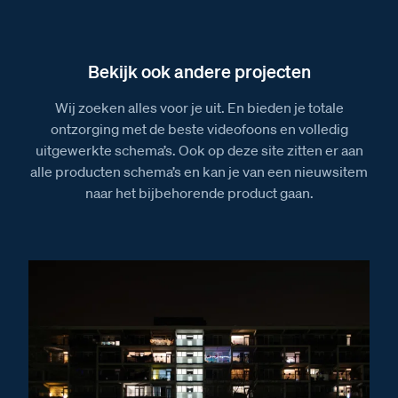
Installatiewijzer T-6 deurtelefoon
Installatiewijzer tweedraads systeem audio
Installatiewijzer T-5 deurtelefoon
Bekijk ook andere projecten
Installatiewijzer Serie 30A deurstation
Wij zoeken alles voor je uit. En bieden je totale
Installatiewijzer Opbouw Bel
ontzorging met de beste videofoons en volledig
Afmetingen
uitgewerkte schema’s. Ook op deze site zitten er aan
alle producten schema’s en kan je van een nieuwsitem
Afmetingen van het Serie 30A deurstation
naar het bijbehorende product gaan.
Afmetingen van de deurtelefoon T-5 Zandvoort
Afmetingen van de T-6 Rockanje
Afmetingen van de Opbouw Bel