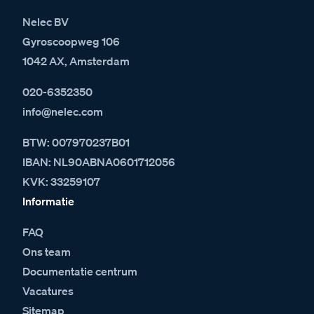
Nelec BV
Gyroscoopweg 106
1042 AX, Amsterdam
020-6352350
info@nelec.com
BTW: 007970237B01
IBAN: NL90ABNA0601712056
KVK: 33259107
Informatie
FAQ
Ons team
Documentatie centrum
Vacatures
Sitemap