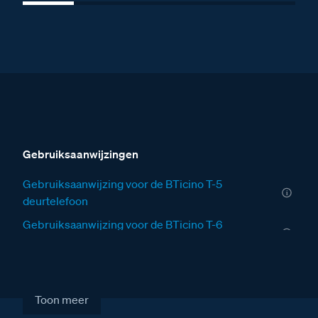
Gebruiksaanwijzingen
Gebruiksaanwijzing voor de BTicino T-5
deurtelefoon
Gebruiksaanwijzing voor de BTicino T-6
deurtelefoon
Installatiewijzers
Installatiewijzer print T-5
Toon meer