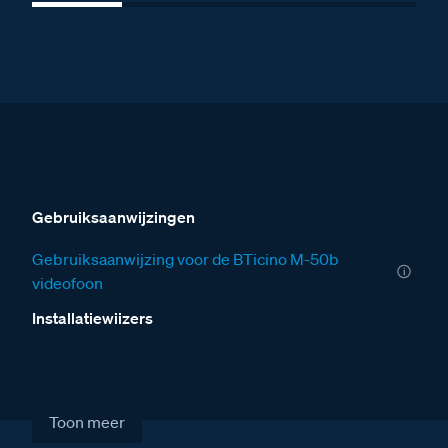
Gebruiksaanwijzingen
Gebruiksaanwijzing voor de BTicino M-50b
videofoon
Installatiewijzers
Installatiewijzer tweedraads systeem video
Installatiewijzer Serie 160V deurstation
Toon meer
Installatiewijzer M-50b videofoon