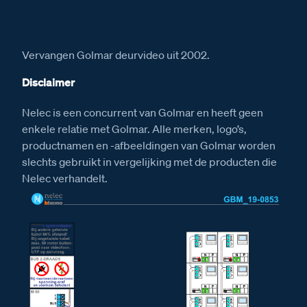
Installatiewijzer E-67 voeding
Afmetingen
Vervangen Golmar deurvideo uit 2002.
Afmetingen van het Serie 160V deurstation
Disclaimer
Afmetingen van de videofoon M-50b Classe 100
Afmetingen van de E-67 voeding
Nelec is een concurrent van Golmar en heeft geen
enkele relatie met Golmar. Alle merken, logo’s,
productnamen en -afbeeldingen van Golmar worden
slechts gebruikt in vergelijking met de producten die
Nelec verhandelt.