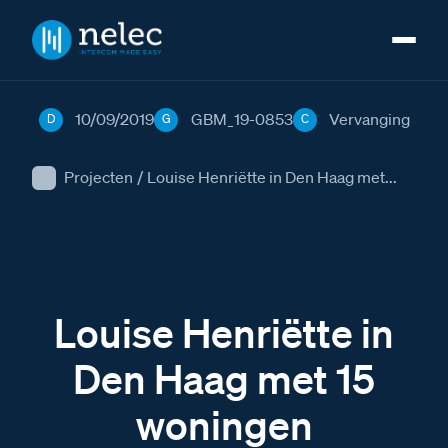
10/09/2019
GBM_19-0853
Vervanging
D
G
C
Projecten
/
Louise Henriëtte in Den Haag met...
Louise Henriëtte in
Den Haag met 15
woningen