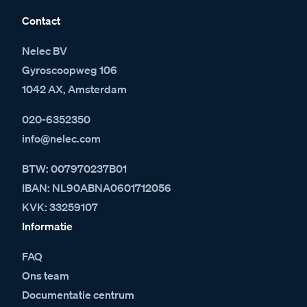
Contact
Nelec BV
Gyroscoopweg 106
1042 AX, Amsterdam
020-6352350
info@nelec.com
BTW: 007970237B01
IBAN: NL90ABNA0601712056
KVK: 33259107
Informatie
FAQ
Ons team
Documentatie centrum