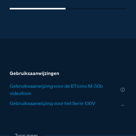
Gebruiksaanwijzingen
Gebruiksaanwijzing voor de BTicino M-50b
videofoon
Gebruiksaanwijzing voor het Serie 130V
deurstation
Installatiewijzers
Installatiewijzer tweedraads systeem video
Toon meer