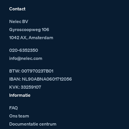
Contact
Nelec BV
Gyroscoopweg 106
1042 AX, Amsterdam
020-6352350
info@nelec.com
BTW: 007970237B01
IBAN: NL90ABNA0601712056
KVK: 33259107
Informatie
FAQ
Ons team
Documentatie centrum