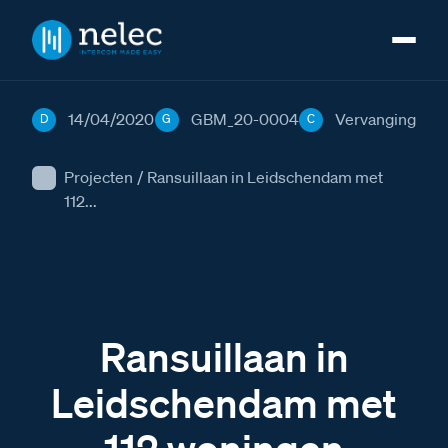
14/04/2020
GBM_20-0004
Vervanging
D
G
C
Projecten
/
Ransuillaan in Leidschendam met
112...
Ransuillaan in
Leidschendam met