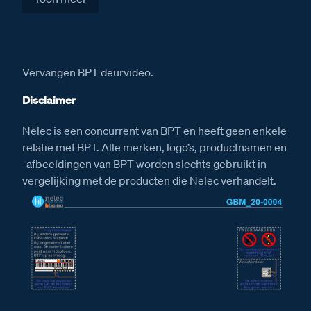
Installatiewijzer Serie 130V deurstation
Installatiewijzer M-50b videofoon
Installatiewijzer DZ-Rel
Vervangen BPT deurvideo.
Installatiewijzer E-67 voeding
Disclaimer
Afmetingen
Nelec is een concurrent van BPT en heeft geen enkele
Afmetingen van het Serie 130V deurstation
relatie met BPT. Alle merken, logo’s, productnamen en
Afmetingen van het DZ-Rel relais
-afbeeldingen van BPT worden slechts gebruikt in
vergelijking met de producten die Nelec verhandelt.
Afmetingen van de videofoon M-50b Classe 100
Afmetingen van de E-67 voeding