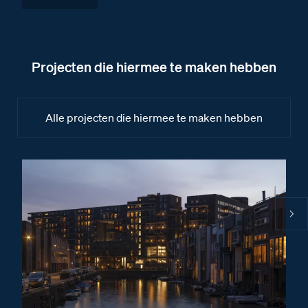
Installatiewijzer VV
Installatiewijzer SUI
Installatiewijzer tweedraads systeem video
Projecten die hiermee te maken hebben
Installatiewijzer Serie 130V deurstation
Installatiewijzer KNOOP
Alle projecten die hiermee te maken hebben
Installatiewijzer M-50b videofoon
Installatiewijzer DZ-Rel
Installatiewijzer E-65 voeding
Installatiewijzer E-67 voeding
Afmetingen
Afmetingen van de KNOOP
Afmetingen van het Serie 130V deurstation
Afmetingen van het DZ-Rel relais