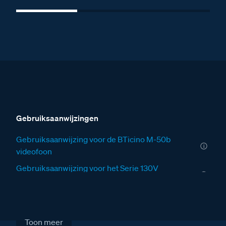
Gebruiksaanwijzingen
Gebruiksaanwijzing voor de BTicino M-50b
videofoon
Gebruiksaanwijzing voor het Serie 130V
deurstation
Installatiewijzers
Installatiewijzer VER
Toon meer