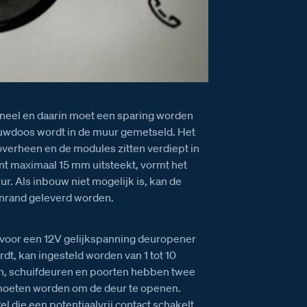
paneel en daarin moet een sparing worden
uwdoos wordt in de muur gemetseld. Het
r overheen en de modules zitten verdiept in
ont maximaal 15 mm uitsteekt, vormt het
r. Als inbouw niet mogelijk is, kan de
nrand geleverd worden.
g voor een 12V gelijkspanning deuropener
rdt, kan ingesteld worden van 1 tot 10
n, schuifdeuren en poorten hebben twee
 moeten worden om de deur te openen.
 die een potentiaalvrij contact schakelt.