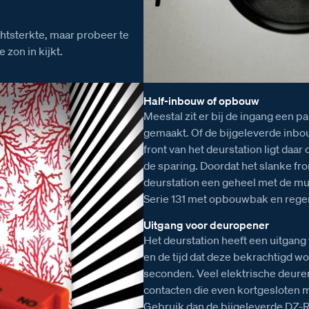
chtsterkte, maar probeer te
 zon in kijkt.
Half-inbouw of opbouw
Meestal zit er bij de ingang een 
gemaakt. Of de bijgeleverde inbo
front van het deurstation ligt daa
de sparing. Doordat het slanke fr
deurstation een geheel met de muu
Serie 131 met opbouwbak en rege
Uitgang voor deuropener
Het deurstation heeft een uitgan
en de tijd dat deze bekrachtigd wo
seconden. Veel elektrische deure
contacten die even kortgesloten
Gebruik dan de bijgeleverde DZ-Rel