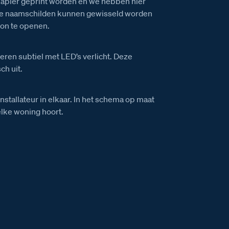
apier geprint worden en we hebben hier
 De naamschilden kunnen gewisseld worden
ion te openen.
ren subtiel met LED’s verlicht. Deze
ch uit.
installateur in elkaar. In het schema op maat
elke woning hoort.