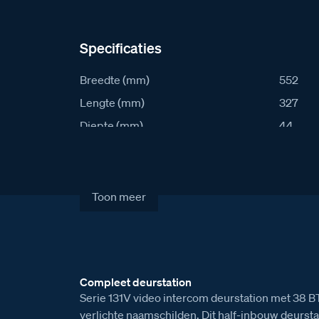
Specificaties
Breedte (mm)
552
Lengte (mm)
327
Diepte (mm)
44
IK waarde
8
IP waarde
54
Stroomafname in rust (mA)
90
Toon meer
Stroomafname actief (mA)
405
Artikelcode
S131V-
Verkoopprijs excl. BTW
€ 2.975
Compleet deurstation
Serie 131V video intercom deurstation met 38 B
verlichte naamschilden. Dit half-inbouw deursta