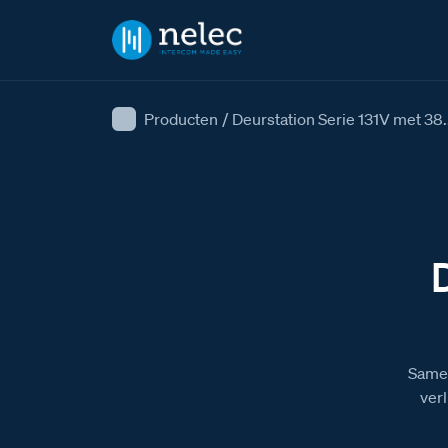
Producten
/
Deurstation Serie 131V met 38.
Samen
verl