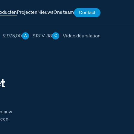
oducten
Projecten
Nieuws
Ons team
Contact
2.975,00
S131V-38
Video deurstation
A
C
t
 blauw
 een