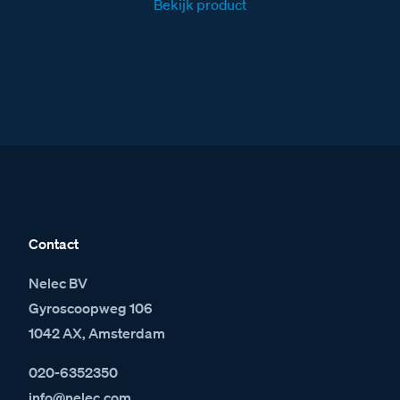
Bekijk product
BTicino video intercom Deurstation Serie
131V met 7 BTicino beldrukkers
Contact
Nelec BV
Gyroscoopweg 106
1042 AX, Amsterdam
020-6352350
info@nelec.com