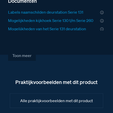
Documenten
Labels naamschilden deurstation Serie 131
Mogelijkheden kijkhoek Serie 130 t/m Serie 260
Mogelijkheden van het Serie 131 deurstation
Installatiewijzer Serie 131V deurstation
Gebruiksaanwijzing voor het Serie 131V
deurstation
Toon meer
Fabrieksschema BT-Module 8 drukkers II
Fabrieksschema BT-Module 4 drukkers
Fabrieksschema TiSferaDesign Software
Praktijkvoorbeelden met dit product
handleiding II
Fabrieksschema cameramodule Serie 131 technical
sheet
Alle praktijkvoorbeelden met dit product
Fabrieksschema TiSferaDesign Software
handleiding