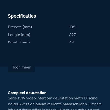
Specificaties
Breedte (mm)
138
Lengte (mm)
327
Diepte (mm)
44
IK waarde
8
IP waarde
54
Stroomafname in rust (mA)
34
Toon meer
Stroomafname actief (mA)
349
Artikelcode
S131V-07
Compleet deurstation
Verkoopprijs excl. BTW
€ 1.334,00
Serie 131V video intercom deurstation met 7 BTicino
beldrukkers en blauw verlichte naamschilden. Dit half-
inbouw deurstation is geschikt voor een gebouw met