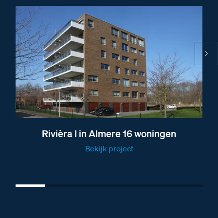
Fabrieksschema BT-Module new camera met
audio S130-140-150-160
Fabrieksschema BT-Module 8 drukkers
Fabrieksschema cameramodule Serie 131
Fabrieksschema cameramodule Serie 131 technical
sheet
Fabrieksschema modules monteren Serie 130 t/m
Serie 140
Fabrieksschema Serie 131
Rivièra I in Almere 16 woningen
Fabrieksschema cameramodule Serie 130 t/m 160
Bekijk project
Fabrieksschema drukkermodule Serie 131 en Serie
151
Brochure over de deurstation modules van BTicino
Brochure over de vaste combinaties van Nelec