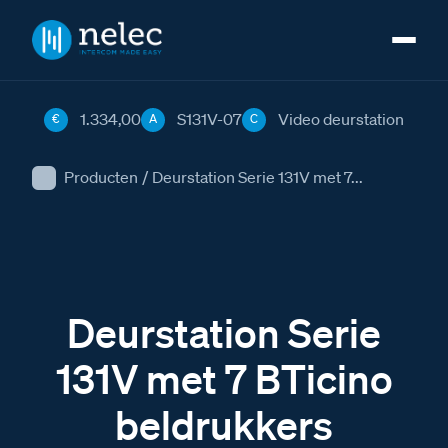
1.334,00
S131V-07
Video deurstation
€
A
C
Producten
/
Deurstation Serie 131V met 7...
Deurstation Serie
131V met 7 BTicino
beldrukkers