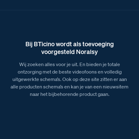
Brochure over alle deurstations van BTicino
Brochure over het Serie 131 deurstation
Afmetingen van het Serie 131V deurstation met 7
BTicino beldrukkers
Afbeelding van het Serie 131V deurstation met 7
Bij BTicino wordt als toevoeging
BTicino beldrukkers
voorgesteld Noralsy
Wij zoeken alles voor je uit. En bieden je totale
ontzorging met de beste videofoons en volledig
uitgewerkte schema’s. Ook op deze site zitten er aan
alle producten schema’s en kan je van een nieuwsitem
naar het bijbehorende product gaan.