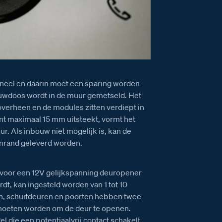
paneel en daarin moet een sparing worden
uwdoos wordt in de muur gemetseld. Het
r overheen en de modules zitten verdiept in
ont maximaal 15 mm uitsteekt, vormt het
r. Als inbouw niet mogelijk is, kan de
nrand geleverd worden.
g voor een 12V gelijkspanning deuropener
rdt, kan ingesteld worden van 1 tot 10
n, schuifdeuren en poorten hebben twee
 moeten worden om de deur te openen.
 die een potentiaalvrij contact schakelt.