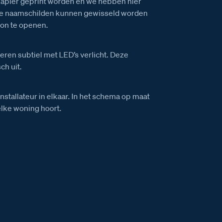
apier geprint worden en we hebben hier
 De naamschilden kunnen gewisseld worden
ion te openen.
ren subtiel met LED’s verlicht. Deze
ch uit.
installateur in elkaar. In het schema op maat
elke woning hoort.