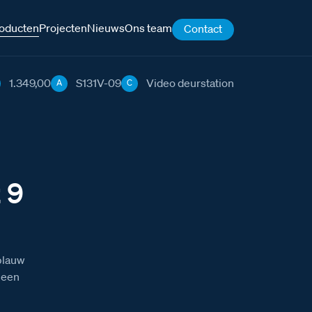
oducten
Projecten
Nieuws
Ons team
Contact
1.349,00
S131V-09
Video deurstation
A
C
 9
blauw
 een