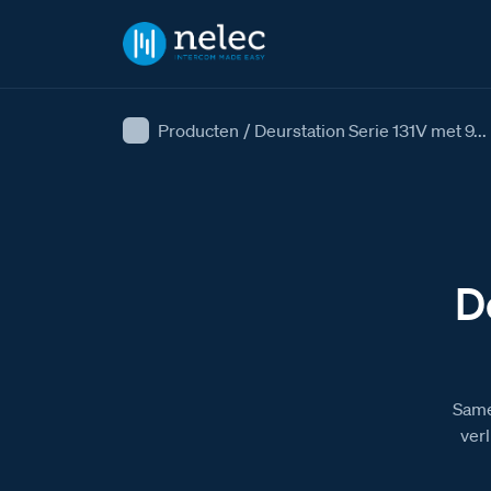
Producten
/
Deurstation Serie 131V met 9...
D
Same
verl