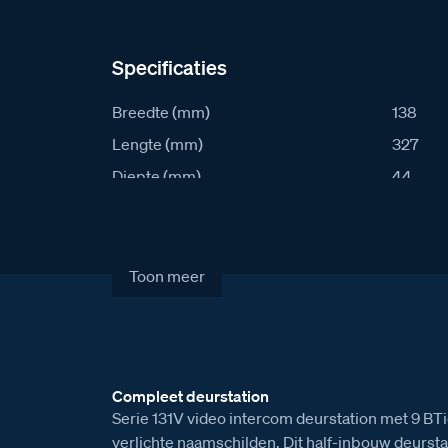
Specificaties
Breedte (mm)
138
Lengte (mm)
327
Diepte (mm)
44
IK waarde
8
IP waarde
54
Stroomafname in rust (mA)
34
Toon meer
Stroomafname actief (mA)
349
Artikelcode
S131V-
Verkoopprijs excl. BTW
€ 1.349
Compleet deurstation
Serie 131V video intercom deurstation met 9 BT
verlichte naamschilden. Dit half-inbouw deursta