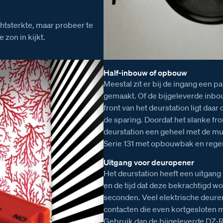
chtsterkte, maar probeer te
 zon in kijkt.
Half-inbouw of opbouw
Meestal zit er bij de ingang een 
gemaakt. Of de bijgeleverde inbo
front van het deurstation ligt daa
de sparing. Doordat het slanke fr
deurstation een geheel met de muu
Serie 131 met opbouwbak en rege
Uitgang voor deuropener
Het deurstation heeft een uitgan
en de tijd dat deze bekrachtigd wo
seconden. Veel elektrische deure
contacten die even kortgesloten
Gebruik dan de bijgeleverde DZ-Rel