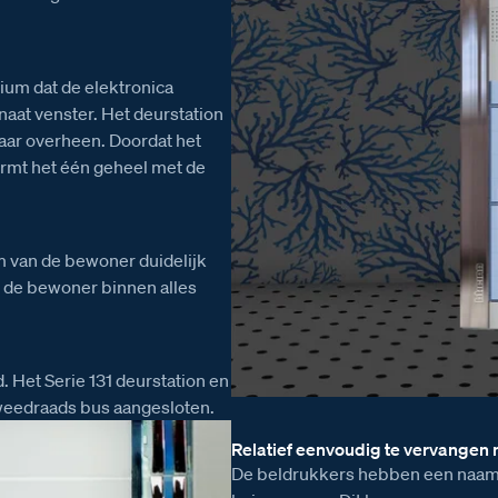
ium dat de elektronica
aat venster. Het deurstation
 daar overheen. Doordat het
vormt het één geheel met de
 van de bewoner duidelijk
t de bewoner binnen alles
d. Het Serie 131 deurstation en
weedraads bus aangesloten.
Relatief eenvoudig te vervangen
De beldrukkers hebben een naams