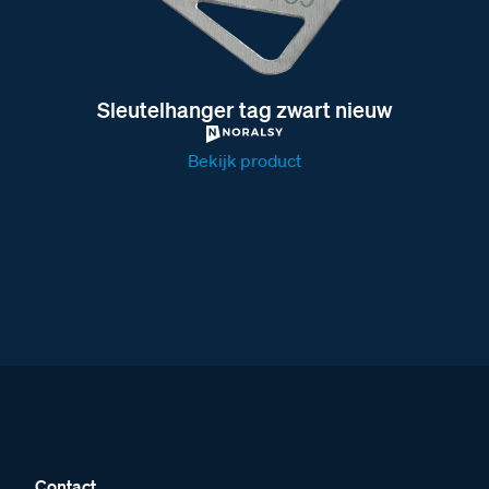
Sleutelhanger tag zwart nieuw
Bekijk product
BT342971 BTicino intercom Deurstation
Serie 20A met 1 drukker
Contact