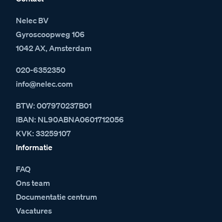
Nelec BV
Gyroscoopweg 106
1042 AX, Amsterdam
020-6352350
info@nelec.com
BTW: 007970237B01
IBAN: NL90ABNA0601712056
KVK: 33259107
Informatie
FAQ
Ons team
Documentatie centrum
Vacatures