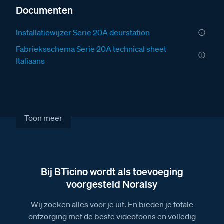
Documenten
Installatiewijzer Serie 20A deurstation
Fabrieksschema Serie 20A technical sheet
Italiaans
Fabrieksschema Serie 20A instruction sheet
Brochure over het Serie 20 deurstation
Afmetingen van het Serie 20A 1 drukker
Toon meer
deurstation
Afbeelding van het deurstation Serie 20A met 1
drukker
Afbeelding van het deurstation Serie 20A met 2
Bij BTicino wordt als toevoeging
drukkers
voorgesteld Noralsy
Wij zoeken alles voor je uit. En bieden je totale
ontzorging met de beste videofoons en volledig