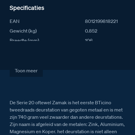
Specificaties
EAN
8012199818221
Gewicht (kg)
0.852
Breedte (mm)
106
Lengte (mm)
185
Diepte (mm)
35
IK waarde
10
Toon meer
IP waarde
54
Stroomafname in rust (mA)
30
Stroomafname actief (mA)
65
De Serie 20 oftewel Zamak is het eerste BTicino
Artikelcode
342971
tweedraads deurstation van gegoten metaal en is met
zijn 740 gram veel zwaarder dan andere deurstations.
Zijn naam is afgeleid van de metalen: Zink, Aluminium,
Magnesium en Koper. het deurstation is niet alleen