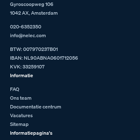
Gyroscoopweg 106
1042 AX, Amsterdam
020-6352350
info@nelec.com
BTW: 007970237B01
IBAN: NL90ABNA0601712056
KVK: 33259107
Informatie
FAQ
Ons team
Documentatie centrum
Vacatures
Sitemap
Informatiepagina's