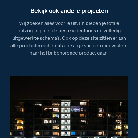
Installatiewijzer AV
Bekijk ook andere projecten
Installatiewijzer BT-Rel
Wij zoeken alles voor je uit. En bieden je totale
Installatiewijzer E-63 voeding
ontzorging met de beste videofoons en volledig
Afmetingen
uitgewerkte schema’s. Ook op deze site zitten er aan
alle producten schema’s en kan je van een nieuwsitem
Afmetingen van het BT-Rel relais
naar het bijbehorende product gaan.
Afmetingen van de AV adaptor
Afmetingen van de videofoon M-40 Bergen
Afmetingen van de E-63 voeding