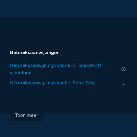
Gebruiksaanwijzingen
Gebruiksaanwijzing voor de BTicino M-40
videofoon
Gebruiksaanwijzing voor het Serie 131V
deurstation
Installatiewijzers
Installatiewijzer tweedraads systeem video
Toon meer
Installatiewijzer Serie 131V deurstation
Installatiewijzer M-40 videofoon