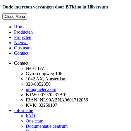
Oude intercom vervangen door BTicino in Hilversum
Close Menu
Home
Producten
Projecten
Nieuws
Ons team
Contact
Contact
Nelec BV
Gyroscoopweg 106
1042 AX, Amsterdam
020-6352350
info@nelec.com
BTW: 007970237B01
IBAN: NL90ABNA0601712056
KVK: 33259107
Informatie
FAQ
Ons team
Documentatie centrum