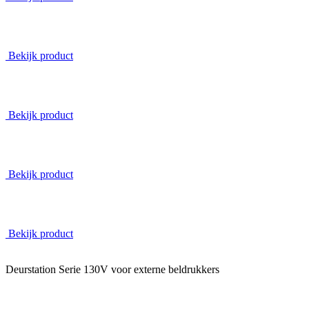
KNOOP
Bekijk product
M-50b Classe 100 videofoon
Bekijk product
VV Videoverdeler
Bekijk product
Schema en service video
Bekijk product
Deurstation Serie 130V voor externe beldrukkers